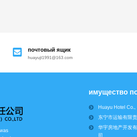
2024/05/01
4520
View all
почтовый ящик
huayujt1991@163.com
имущество п
Huayu Hotel Co., 
东宁市运输有限
华宇房地产开发
 was 
司