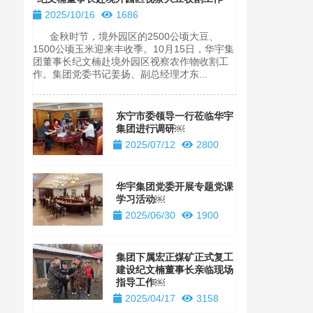
长亲临现场
2025/10/16
1686
2025/04/1
金秋时节，境外园区的2500公顷大豆、
1500公顷玉米迎来丰收季。10月15日，华宇集
纪文楠董事长
团董事长纪文楠赴境外园区视察农作物收割工
华宇集团旗下
作。集团党委书记姜扬、副总经理才东...
着该煤矿项目
事长纪文楠亲临
东宁市委领导一行莅临华宇
集团进行调研￼
2025/07/12
2800
华宇集团党委开展专题党课
学习活动￼
2025/06/30
1900
集团下属宏正煤矿正式复工
建设纪文楠董事长亲临现场
指导工作￼
2025/04/17
3158