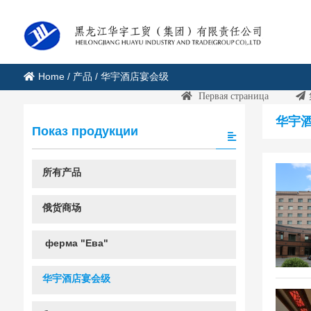
Home
/
产品
/
华宇酒店宴会级
Первая страница
华宇酒
Показ продукции
所有产品
俄货商场
ферма "Ева"
华宇酒店宴会级