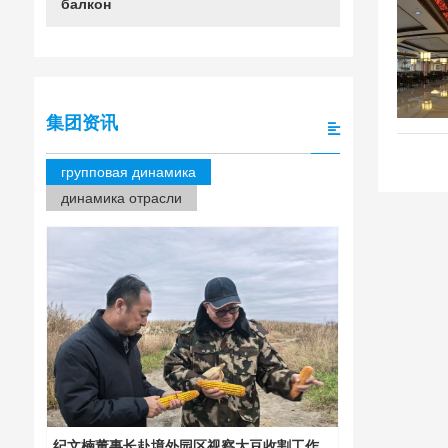
балкон
集团资讯
групповая динамика
динамика отрасли
纪文楠董事长赴境外园区视察大豆收割工作
集团下属宏