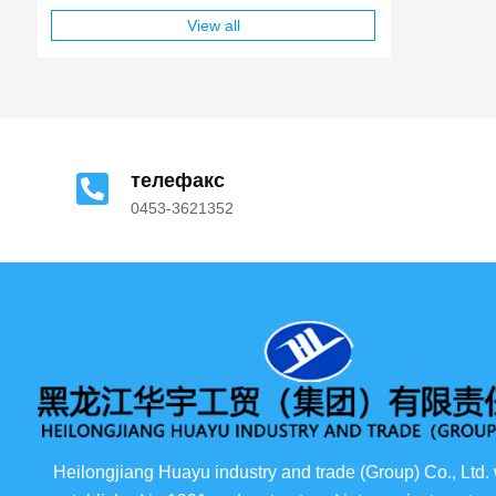
View all
телефакс
0453-3621352
Heilongjiang Huayu industry and trade (Group) Co., Ltd.