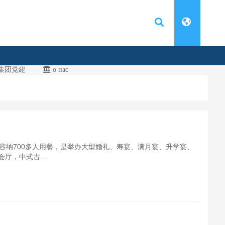
集团党建
о нас
容纳700多人用餐，是举办大型婚礼、寿宴、满月宴、升学宴、
厅，中式古...