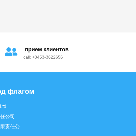
прием клиентов
call: +0453-3622656
од флагом
Ltd
责任公司
有限责任公