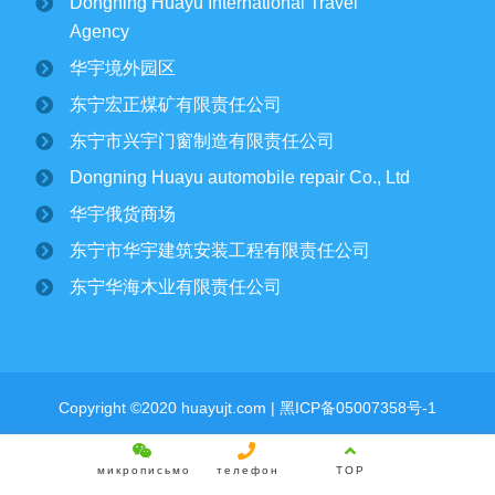
Dongning Huayu International Travel
Agency
东宁市委领导一行莅临华宇集团进行调研
华宇境外园区
￼
2025/07/12
2822
东宁宏正煤矿有限责任公司
东宁市兴宇门窗制造有限责任公司
华宇集团党委开展专题党课学习活动￼
Dongning Huayu automobile repair Co., Ltd
2025/06/30
1908
华宇俄货商场
东宁市华宇建筑安装工程有限责任公司
集团下属宏正煤矿正式复工建设纪文楠董
东宁华海木业有限责任公司
事长亲临现场指导工作￼
2025/04/17
3164
View all
Copyright ©2020 huayujt.com |
黑ICP备05007358号-1
микрописьмо
телефон
TOP