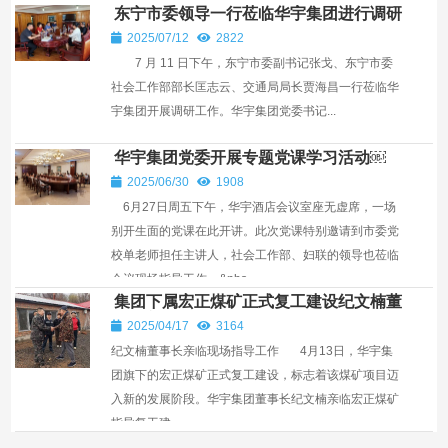
东宁市委领导一行莅临华宇集团进行调研
￼
2025/07/12
2822
7 月 11 日下午，东宁市委副书记张戈、东宁市委
社会工作部部长匡志云、交通局局长贾海昌一行莅临华
宇集团开展调研工作。华宇集团党委书记...
华宇集团党委开展专题党课学习活动￼
2025/06/30
1908
6月27日周五下午，华宇酒店会议室座无虚席，一场
别开生面的党课在此开讲。此次党课特别邀请到市委党
校单老师担任主讲人，社会工作部、妇联的领导也莅临
会议现场指导工作。​ &nbs...
集团下属宏正煤矿正式复工建设纪文楠董
事长亲临现场指导工作￼
2025/04/17
3164
纪文楠董事长亲临现场指导工作 4月13日，华宇集
团旗下的宏正煤矿正式复工建设，标志着该煤矿项目迈
入新的发展阶段。华宇集团董事长纪文楠亲临宏正煤矿
指导复工建...