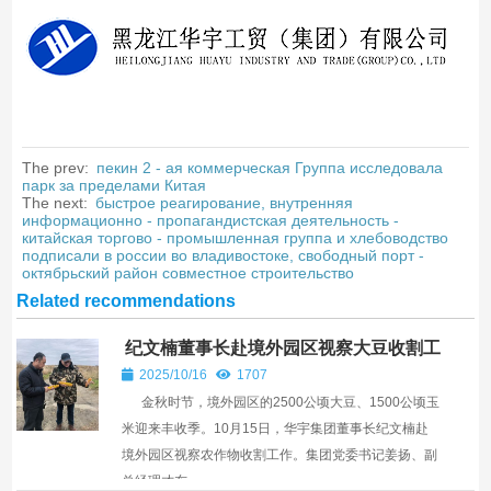
The prev:
пекин 2 - ая коммерческая Группа исследовала
парк за пределами Китая
The next:
быстрое реагирование, внутренняя
информационно - пропагандистская деятельность -
китайская торгово - промышленная группа и хлебоводство
подписали в россии во владивостоке, свободный порт -
октябрьский район совместное строительство
Related recommendations
纪文楠董事长赴境外园区视察大豆收割工
作
2025/10/16
1707
金秋时节，境外园区的2500公顷大豆、1500公顷玉
米迎来丰收季。10月15日，华宇集团董事长纪文楠赴
境外园区视察农作物收割工作。集团党委书记姜扬、副
总经理才东...