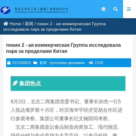
Home
/
新闻
/
пекин 2 - ая коммерческая Группа
исследовала парк за пределами Китая
пекин 2 - ая коммерческая Группа исследовала
парк за пределами Китая
2015/08/03
新闻
групповая динамика
2109
集团热点
8月2日，北京二商集团党委书记、董事长孙杰一行5
人抵达俄罗斯十月区，对滨海华宇经济贸易合作区进
行参观考察。集团公司董事长纪文楠陪同考察。
    北京二商集团是以食品制造肉类加工、现代物流、
现代分销与专业市场为主导产业，以食品科技、教