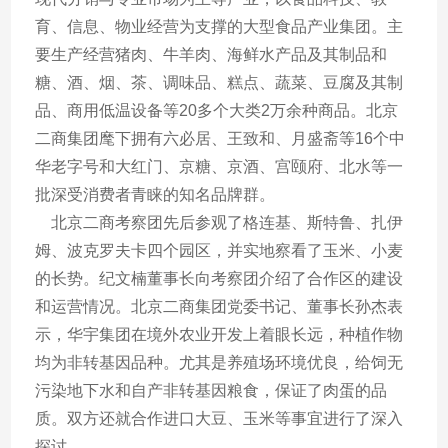
育、信息、物业经营为支撑的大型食品产业集团。主
要生产经营猪肉、牛羊肉、海鲜水产品及其制品和
糖、酒、烟、茶、调味品、糕点、蔬菜、豆腐及其制
品、商用低温设备等20多个大类2万余种商品。北京
二商集团麾下拥有六必居、王致和、月盛斋等16个中
华老字号和大红门、京糖、京酒、宫颐府、北水等一
批深受消费者青睐的知名品牌群。
    北京二商考察团先后参观了格连基、斯特鲁、扎伊
姆、波克罗夫卡四个园区，并实地察看了玉米、小麦
的长势。纪文楠董事长向考察团介绍了合作区的建设
和运营情况。北京二商集团党委书记、董事长孙杰表
示，华宇集团在境外农业开发上着眼长远，种植作物
均为非转基因品种。尤其是养殖场环境优良，给饲无
污染地下水和自产非转基因粮食，保证了肉蛋的品
质。双方还就合作进口大豆、玉米等事宜进行了深入
探讨。