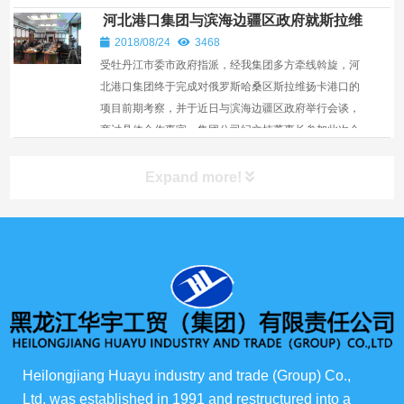
来，东宁口岸的首批出境人员，...
河北港口集团与滨海边疆区政府就斯拉维
扬卡港口建设事宜举行会谈
2018/08/24
3468
受牡丹江市委市政府指派，经我集团多方牵线斡旋，河
北港口集团终于完成对俄罗斯哈桑区斯拉维扬卡港口的
项目前期考察，并于近日与滨海边疆区政府举行会谈，
商讨具体合作事宜，集团公司纪文楠董事长参加此次会
议。...
Expand more!
Показ продукции
所有产品
俄货商场
Heilongjiang Huayu industry and trade (Group) Co., 
ферма "Ева"
Ltd. was established in 1991 and restructured into a 