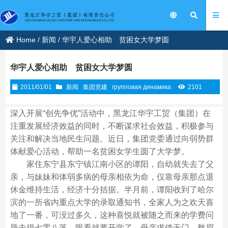
Home
/
新闻
/
华宇人爱心相助 贫困女大学梦圆
华宇人爱心相助 贫困女大学梦圆
2011/01/01
新闻
集团党建
групповая динамика
2101
深入开展“创先争优”活动中，黑龙江华宇工贸（集团）在
注重发展经济效益的同时，不断谋求社会效益，积极参与
关注和解决当地民生问题。近日，集团党委通过向弱势群
体献爱心活动，帮助一名贫困女学生圆了大学梦。
家住东宁县东宁镇江南小区的谭阳，自幼就失去了父
亲，与妹妹和体弱多病的母亲相依为命，仅靠母亲那点退
休金维持生活，经济十分拮据。半月前，谭阳收到了哈尔
滨的一所省内重点大学的录取通知书，全家人为之欢天喜
地了一番，可没过多久，这种喜悦就被随之而来的学费问
题击得七零八落。眼看就要开学了，母亲求借无门，愁眉