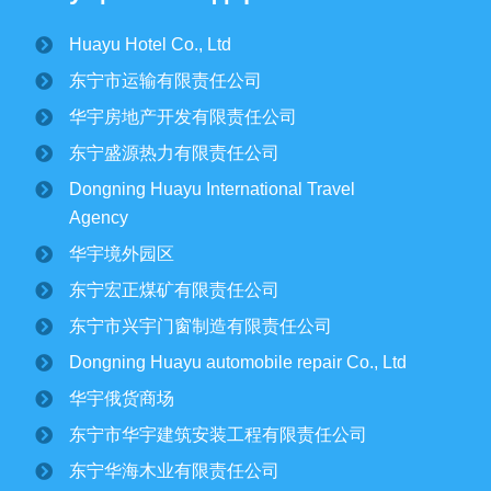
Huayu Hotel Co., Ltd
纪文楠董事长赴境外园区视察大豆收割工作
东宁市运输有限责任公司
2025/10/16
1695
华宇房地产开发有限责任公司
金秋时节，境外园区的2500公顷大豆、1500公顷玉米迎来
丰收季。10月15日，华宇集团董事长纪文楠赴境外园区视察农
东宁盛源热力有限责任公司
作物收割工作。集团党委书记姜扬、副总经理才东...
Dongning Huayu International Travel
Agency
东宁市委领导一行莅临华宇集团进行调研
华宇境外园区
￼
2025/07/12
2806
东宁宏正煤矿有限责任公司
东宁市兴宇门窗制造有限责任公司
华宇集团党委开展专题党课学习活动￼
Dongning Huayu automobile repair Co., Ltd
2025/06/30
1905
华宇俄货商场
东宁市华宇建筑安装工程有限责任公司
集团下属宏正煤矿正式复工建设纪文楠董
东宁华海木业有限责任公司
事长亲临现场指导工作￼