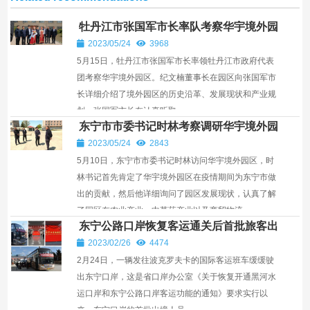
牡丹江市张国军市长率队考察华宇境外园
区￼
2023/05/24
3968
5月15日，牡丹江市张国军市长率领牡丹江市政府代表
团考察华宇境外园区。纪文楠董事长在园区向张国军市
长详细介绍了境外园区的历史沿革、发展现状和产业规
划。张国军市长在认真听取...
东宁市市委书记时林考察调研华宇境外园
区￼
2023/05/24
2843
5月10日，东宁市市委书记时林访问华宇境外园区，时
林书记首先肯定了华宇境外园区在疫情期间为东宁市做
出的贡献，然后他详细询问了园区发展现状，认真了解
了园区在农业产业、中草药产业以及商贸物流...
东宁公路口岸恢复客运通关后首批旅客出
境通关
2023/02/26
4474
2月24日，一辆发往波克罗夫卡的国际客运班车缓缓驶
出东宁口岸，这是省口岸办公室《关于恢复开通黑河水
运口岸和东宁公路口岸客运功能的通知》要求实行以