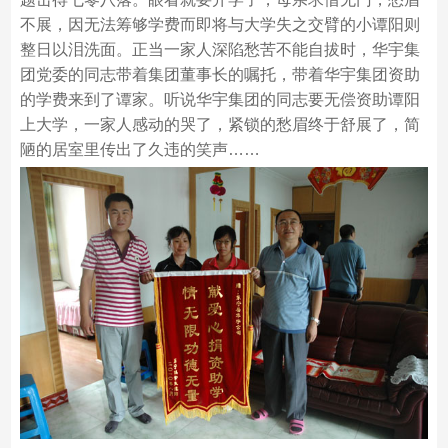
不展，因无法筹够学费而即将与大学失之交臂的小谭阳则
整日以泪洗面。正当一家人深陷愁苦不能自拔时，华宇集
团党委的同志带着集团董事长的嘱托，带着华宇集团资助
的学费来到了谭家。听说华宇集团的同志要无偿资助谭阳
上大学，一家人感动的哭了，紧锁的愁眉终于舒展了，简
陋的居室里传出了久违的笑声……