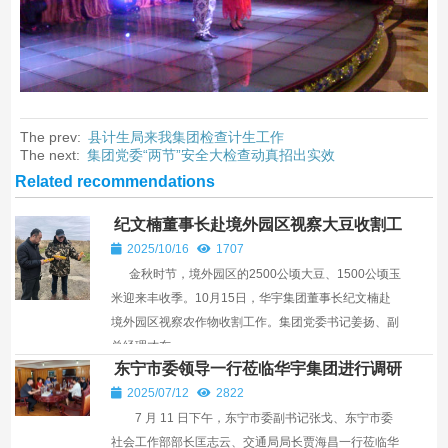
The prev:
县计生局来我集团检查计生工作
The next:
集团党委“两节”安全大检查动真招出实效
Related recommendations
纪文楠董事长赴境外园区视察大豆收割工
作
2025/10/16
1707
金秋时节，境外园区的2500公顷大豆、1500公顷玉
米迎来丰收季。10月15日，华宇集团董事长纪文楠赴
境外园区视察农作物收割工作。集团党委书记姜扬、副
总经理才东...
东宁市委领导一行莅临华宇集团进行调研
￼
2025/07/12
2822
7 月 11 日下午，东宁市委副书记张戈、东宁市委
社会工作部部长匡志云、交通局局长贾海昌一行莅临华