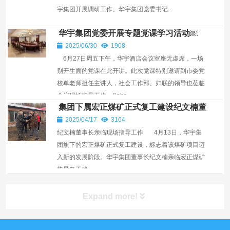
宇集团开展调研工作。华宇集团党委书记...
华宇集团党委开展专题党课学习活动￼
2025/06/30
1908
6月27日周五下午，华宇酒店会议室座无虚席，一场
别开生面的党课在此开讲。此次党课特别邀请到市委党
校单老师担任主讲人，社会工作部、妇联的领导也莅临
会议现场指导工作。​ &nbs...
集团下属宏正煤矿正式复工建设纪文楠董
事长亲临现场指导工作￼
2025/04/17
3164
纪文楠董事长亲临现场指导工作 4月13日，华宇集
团旗下的宏正煤矿正式复工建设，标志着该煤矿项目迈
入新的发展阶段。华宇集团董事长纪文楠亲临宏正煤矿
指导复工建...
Expand more!