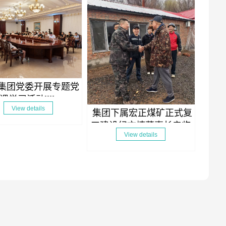
集团党委开展专题党
课学习活动￼
View details
集团下属宏正煤矿正式复
工建设纪文楠董事长亲临
View details
现场指导工作￼