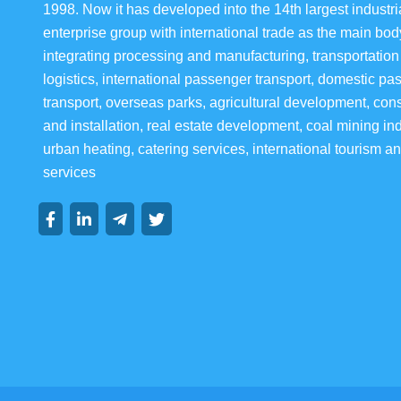
1998. Now it has developed into the 14th largest industria
enterprise group with international trade as the main bod
integrating processing and manufacturing, transportation
logistics, international passenger transport, domestic pa
transport, overseas parks, agricultural development, cons
and installation, real estate development, coal mining ind
urban heating, catering services, international tourism an
services