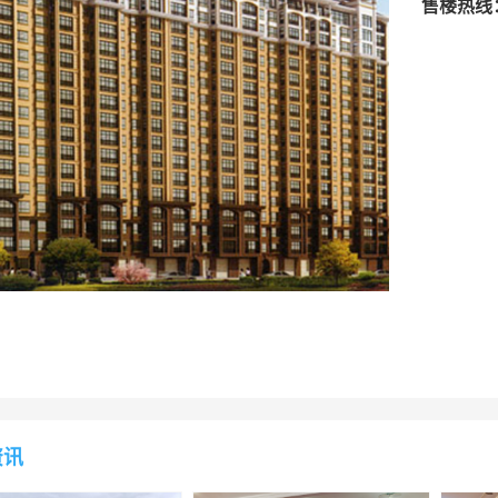
售楼热线：0
资讯
正煤矿正式复工建设纪文楠董事