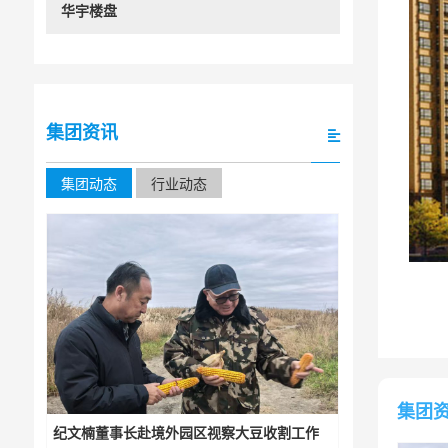
华宇楼盘
集团资讯
集团动态
行业动态
集团
纪文楠董事长赴境外园区视察大豆收割工作
集团下属宏