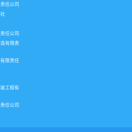
限责任公司
行社
限责任公司
制造有限责
理有限责任
安装工程有
限责任公司