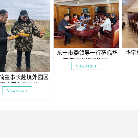
指导工作￼
7
3163
亲临现场指导工作 4月13日，
的宏正煤矿正式复工建设，标志
迈入新的发展阶段。华宇集团董
宏正煤矿指导复工建...
东宁市委领导一行莅临华
华宇
省交通厅、省道路运输发展
宇集团进行调研￼
中心联合调研组 莅临华宇
集团开展党建调研
View details
2025/03/26
2966
楠董事长赴境外园区
察大豆收割工作
党委书记姜扬在大年三十慰
View details
问一线员工
2025/02/06
3185
在“五一”国际劳动节到来之
际 集团公司向全体员工致
以节日祝贺和诚挚慰问