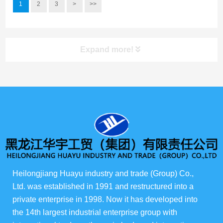
1
2
3
>
>>
Expand more!
产品展示
所有产品
俄货商场
Heilongjiang Huayu industry and trade (Group) Co., 
俄罗斯伊娃农场
Ltd. was established in 1991 and restructured into a 
华宇酒店宴会级
private enterprise in 1998. Now it has developed into 
the 14th largest industrial enterprise group with 