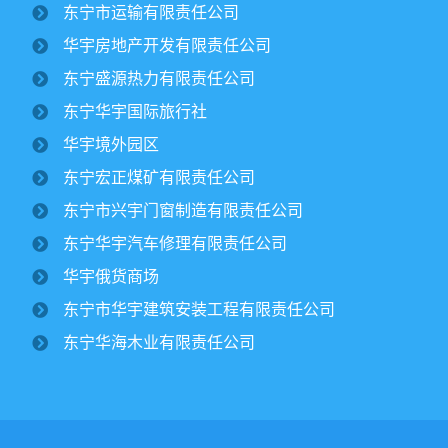
2025/10/16
1707
东宁市运输有限责任公司
金秋时节，境外园区的2500公顷大豆、1500公顷玉米迎来
华宇房地产开发有限责任公司
丰收季。10月15日，华宇集团董事长纪文楠赴境外园区视察农
作物收割工作。集团党委书记姜扬、副总经理才东...
东宁盛源热力有限责任公司
东宁华宇国际旅行社
东宁市委领导一行莅临华宇集团进行调研
华宇境外园区
￼
2025/07/12
2820
东宁宏正煤矿有限责任公司
东宁市兴宇门窗制造有限责任公司
华宇集团党委开展专题党课学习活动￼
东宁华宇汽车修理有限责任公司
2025/06/30
1907
华宇俄货商场
东宁市华宇建筑安装工程有限责任公司
集团下属宏正煤矿正式复工建设纪文楠董
东宁华海木业有限责任公司
事长亲临现场指导工作￼
2025/04/17
3164
View all