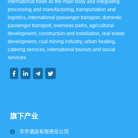
华宇楼盘
international trade as the main body and integrating 
processing and manufacturing, transportation and 
logistics, international passenger transport, domestic 
passenger transport, overseas parks, agricultural 
development, construction and installation, real estate 
集团资讯
development, coal mining industry, urban heating, 
catering services, international tourism and social 
集团动态
行业动态
services
旗下产业
纪文楠董事长赴境外园区视察大豆收割工作
华宇酒店有限责任公司