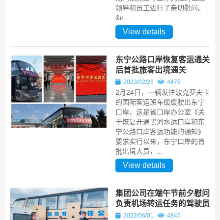
领导和员工进行了亲切慰问。
&n...
View details
东宁公路口岸恢复客运通关
后首批旅客出境通关
2023/02/26
4476
2月24日，一辆发往波克罗夫卡
的国际客运班车缓缓驶出东宁
口岸，这是省口岸办公室《关
于恢复开通黑河水运口岸和东
宁公路口岸客运功能的通知》
要求实行以来，东宁口岸的首
批出境人员，...
View details
集团公司在端午节前夕慰问
负责机场转运任务的驾驶员
2022/06/01
4845