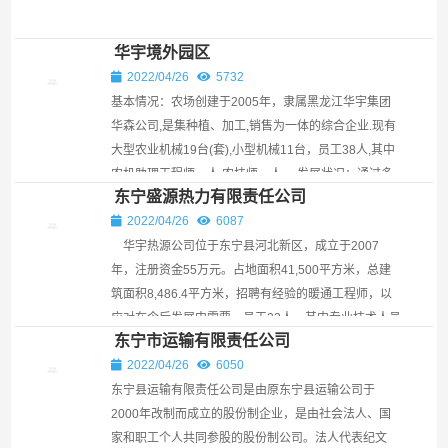
华宇境外园区
2022/04/26
5732
基本情况：农场创建于2005年，隶属黑龙江华宇集团
华森公司,是集种植、加工,销售为一体的综合企业.现有
大型农业机械19台(套),小型机械11台，员工38人,其中
农机助理工程师一人,农技师一人。 发展状况：通过多
东宁盛源热力有限责任公司
年...
2022/04/26
6087
华宇热源公司位于东宁县河北新区，成立于2007
年，注册资金55万元。占地面积41,500平方米，总建
筑面积8,486.4平方米，招聘有经验的暖通工程师，以
应对在今后发展中需要。员工22人，其中专业技术人员
东宁市运输有限责任公司
6人。员工素...
2022/04/26
6050
东宁县运输有限责任公司是由原东宁县运输公司于
2000年改制而成立的股份制企业，是由社会法人、国
家和职工个人共同参股的股份制公司。法人代表纪文