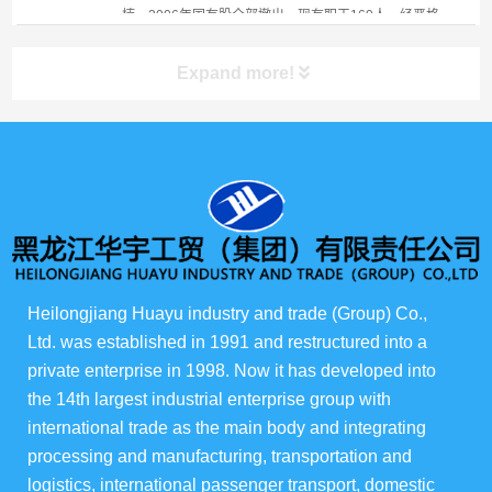
楠，2006年国有股全部撤出。现有职工160人，经严格
考核后担任岗...
Expand more!
产品展示
所有产品
俄货商场
Heilongjiang Huayu industry and trade (Group) Co., 
Ltd. was established in 1991 and restructured into a 
俄罗斯伊娃农场
private enterprise in 1998. Now it has developed into 
the 14th largest industrial enterprise group with 
华宇酒店宴会级
international trade as the main body and integrating 
processing and manufacturing, transportation and 
华宇楼盘
logistics, international passenger transport, domestic 