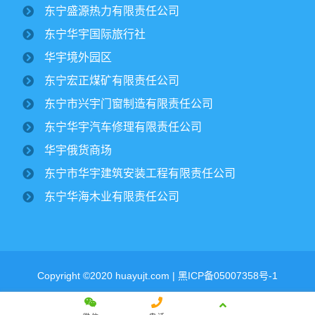
金秋时节，境外园区的2500公顷大豆、1500公顷玉米迎来
东宁盛源热力有限责任公司
丰收季。10月15日，华宇集团董事长纪文楠赴境外园区视察农
作物收割工作。集团党委书记姜扬、副总经理才东...
东宁华宇国际旅行社
华宇境外园区
东宁市委领导一行莅临华宇集团进行调研
东宁宏正煤矿有限责任公司
￼
2025/07/12
2799
东宁市兴宇门窗制造有限责任公司
东宁华宇汽车修理有限责任公司
华宇集团党委开展专题党课学习活动￼
华宇俄货商场
2025/06/30
1899
东宁市华宇建筑安装工程有限责任公司
东宁华海木业有限责任公司
集团下属宏正煤矿正式复工建设纪文楠董
事长亲临现场指导工作￼
2025/04/17
3158
Copyright ©2020 huayujt.com |
黑ICP备05007358号-1
View all