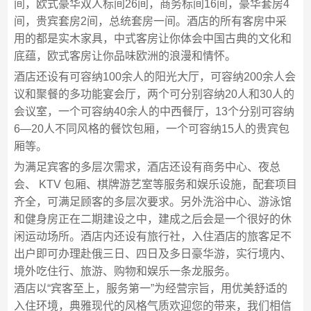
间，欧式豪华双人标间26间，商务标间16间，豪华套房4
间，贵宾套房2间，总统套房一间。酒店的所有客房中采
用的都是实木家具，中式客房让你体会中国古典的文化和
底蕴，欧式客房让你品味欧洲的浪漫和情怀。
酒店还设有可容纳100余人的阳光大厅，可容纳200余人会
议和聚餐的多功能宴会厅，两个可分别容纳20人和30人的
会议室，一个可容纳40余人的中西餐厅，13个分别可容纳
6—20人不同风格的餐饮包厢，一个可容纳15人的贵宾包
厢等。
为满足宾客的多层次需求，酒店还设有商务中心、夜总
会、 KTV 包厢、棋牌游艺室等服务和娱乐设施，配套项目
齐全，可满足顾客的多层次要求。另外洗浴中心、游泳馆
和健身房正在二期建设之中，建成之后会是一个很好的休
闲运动场所。酒店内还设有旅行社，入住酒店的旅客足不
出户即可办理赴俄三日、四日及多日豪华游，实行境内、
境外吃住行、旅游、购物和娱乐一条龙服务。
酒店以“宾客至上，服务第一”为经营宗旨，用优美舒适的
入住环境，典雅现代的风格气质欢迎您的带来，我们相信