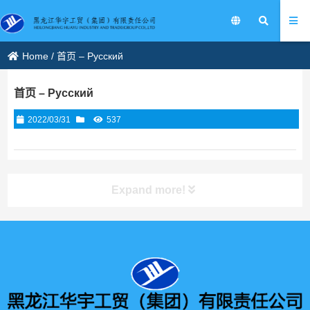
Home
/
首页 – Русский
首页 – Русский
2022/03/31
537
Expand more!
产品展示
所有产品