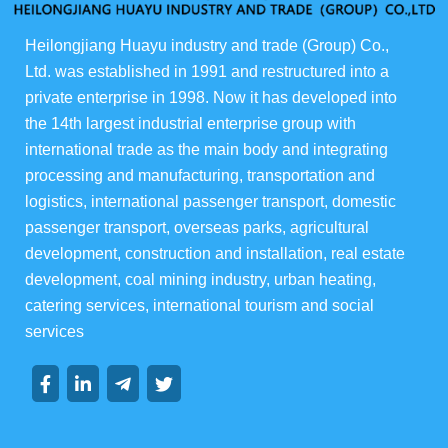
俄货商场
Heilongjiang Huayu industry and trade (Group) Co., 
Ltd. was established in 1991 and restructured into a 
俄罗斯伊娃农场
private enterprise in 1998. Now it has developed into 
the 14th largest industrial enterprise group with 
华宇酒店宴会级
international trade as the main body and integrating 
processing and manufacturing, transportation and 
华宇楼盘
logistics, international passenger transport, domestic 
passenger transport, overseas parks, agricultural 
development, construction and installation, real estate 
development, coal mining industry, urban heating, 
集团资讯
catering services, international tourism and social 
services
集团动态
行业动态