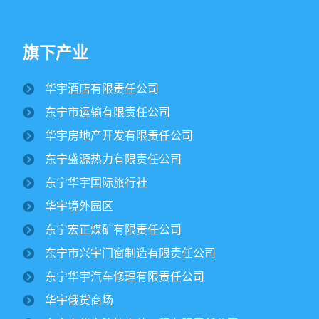
旗下产业
华宇酒店有限责任公司
纪文楠董事长赴境外园区视察大豆收割工作
东宁市运输有限责任公司
2025/10/16
1686
华宇房地产开发有限责任公司
金秋时节，境外园区的2500公顷大豆、1500公顷玉米迎来
东宁盛源热力有限责任公司
丰收季。10月15日，华宇集团董事长纪文楠赴境外园区视察农
作物收割工作。集团党委书记姜扬、副总经理才东...
东宁华宇国际旅行社
华宇境外园区
东宁市委领导一行莅临华宇集团进行调研
东宁宏正煤矿有限责任公司
￼
2025/07/12
2800
东宁市兴宇门窗制造有限责任公司
东宁华宇汽车修理有限责任公司
华宇集团党委开展专题党课学习活动￼
华宇俄货商场
2025/06/30
1900