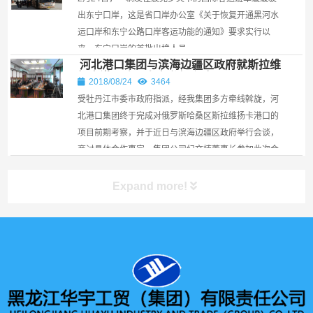
出东宁口岸，这是省口岸办公室《关于恢复开通黑河水
运口岸和东宁公路口岸客运功能的通知》要求实行以
来，东宁口岸的首批出境人员，...
河北港口集团与滨海边疆区政府就斯拉维
扬卡港口建设事宜举行会谈
2018/08/24
3464
受牡丹江市委市政府指派，经我集团多方牵线斡旋，河
北港口集团终于完成对俄罗斯哈桑区斯拉维扬卡港口的
项目前期考察，并于近日与滨海边疆区政府举行会谈，
商讨具体合作事宜，集团公司纪文楠董事长参加此次会
议。...
Expand more!
产品展示
所有产品