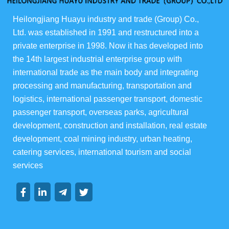
俄货商场
Heilongjiang Huayu industry and trade (Group) Co., 
Ltd. was established in 1991 and restructured into a 
俄罗斯伊娃农场
private enterprise in 1998. Now it has developed into 
the 14th largest industrial enterprise group with 
华宇酒店宴会级
international trade as the main body and integrating 
processing and manufacturing, transportation and 
华宇楼盘
logistics, international passenger transport, domestic 
passenger transport, overseas parks, agricultural 
development, construction and installation, real estate 
development, coal mining industry, urban heating, 
集团资讯
catering services, international tourism and social 
services
集团动态
行业动态