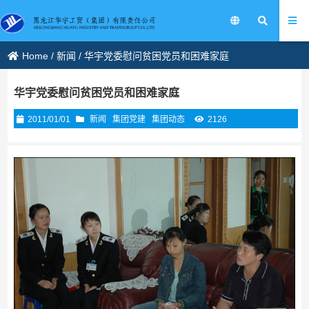
Home
/
新闻
/
华宇党委慰问贫困党员和困难家庭
华宇党委慰问贫困党员和困难家庭
2011/01/01
新闻
集团党建
集团动态
2126