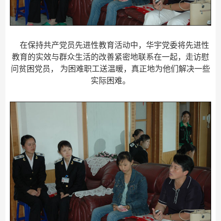
在保持共产党员先进性教育活动中，华宇党委将先进性
教育的实效与群众生活的改善紧密地联系在一起，走访慰
问贫困党员， 为困难职工送温暖，真正地为他们解决一些
实际困难。