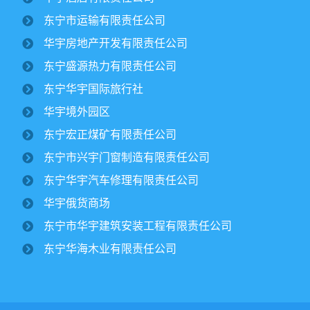
纪文楠董事长赴境外园区视察大豆收割工作
东宁市运输有限责任公司
2025/10/16
1707
华宇房地产开发有限责任公司
金秋时节，境外园区的2500公顷大豆、1500公顷玉米迎来
东宁盛源热力有限责任公司
丰收季。10月15日，华宇集团董事长纪文楠赴境外园区视察农
作物收割工作。集团党委书记姜扬、副总经理才东...
东宁华宇国际旅行社
华宇境外园区
东宁市委领导一行莅临华宇集团进行调研
东宁宏正煤矿有限责任公司
￼
2025/07/12
2823
东宁市兴宇门窗制造有限责任公司
东宁华宇汽车修理有限责任公司
华宇集团党委开展专题党课学习活动￼
华宇俄货商场
2025/06/30
1908
东宁市华宇建筑安装工程有限责任公司
东宁华海木业有限责任公司
集团下属宏正煤矿正式复工建设纪文楠董
事长亲临现场指导工作￼
2025/04/17
3164