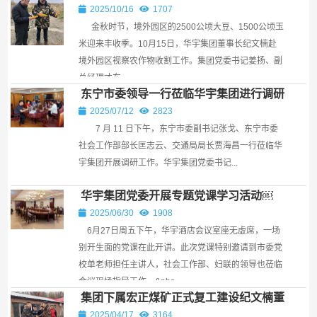
作
2025/10/16
1707
金秋时节，境外园区的2500公顷大豆、1500公顷玉
米迎来丰收季。10月15日，华宇集团董事长纪文楠赴
境外园区视察农作物收割工作。集团党委书记姜扬、副
总经理才东...
东宁市委领导一行莅临华宇集团进行调研
￼
2025/07/12
2823
7 月 11 日下午，东宁市委副书记张戈、东宁市委
社会工作部部长匡志云、交通局局长贾海昌一行莅临华
宇集团开展调研工作。华宇集团党委书记...
华宇集团党委开展专题党课学习活动￼
2025/06/30
1908
6月27日周五下午，华宇酒店会议室座无虚席，一场
别开生面的党课在此开讲。此次党课特别邀请到市委党
校单老师担任主讲人，社会工作部、妇联的领导也莅临
会议现场指导工作。​ &nbs...
集团下属宏正煤矿正式复工建设纪文楠董
事长亲临现场指导工作￼
2025/04/17
3164