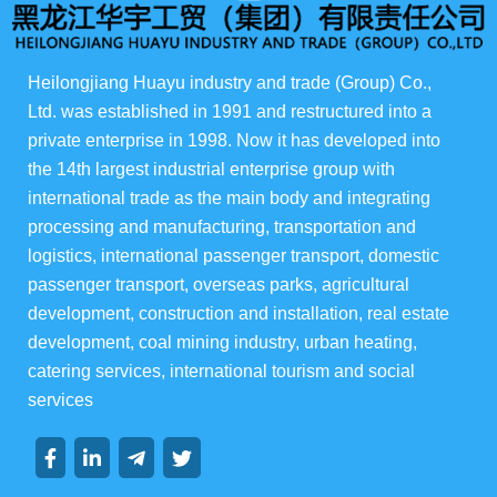
所有产品
俄货商场
Heilongjiang Huayu industry and trade (Group) Co., 
Ltd. was established in 1991 and restructured into a 
俄罗斯伊娃农场
private enterprise in 1998. Now it has developed into 
the 14th largest industrial enterprise group with 
华宇酒店宴会级
international trade as the main body and integrating 
processing and manufacturing, transportation and 
华宇楼盘
logistics, international passenger transport, domestic 
passenger transport, overseas parks, agricultural 
development, construction and installation, real estate 
development, coal mining industry, urban heating, 
集团资讯
catering services, international tourism and social 
services
集团动态
行业动态