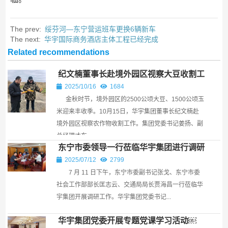
The prev:
绥芬河—东宁营运班车更换6辆新车
The next:
华宇国际商务酒店主体工程已经完成
Related recommendations
纪文楠董事长赴境外园区视察大豆收割工
作
2025/10/16
1684
金秋时节，境外园区的2500公顷大豆、1500公顷玉
米迎来丰收季。10月15日，华宇集团董事长纪文楠赴
境外园区视察农作物收割工作。集团党委书记姜扬、副
总经理才东...
东宁市委领导一行莅临华宇集团进行调研
￼
2025/07/12
2799
7 月 11 日下午，东宁市委副书记张戈、东宁市委
社会工作部部长匡志云、交通局局长贾海昌一行莅临华
宇集团开展调研工作。华宇集团党委书记...
华宇集团党委开展专题党课学习活动￼