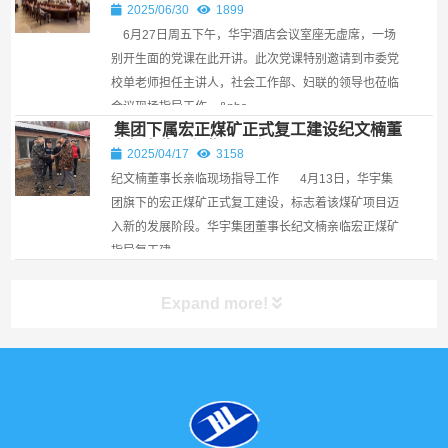
2025/06/30
1899
6月27日周五下午，华宇酒店会议室座无虚席，一场
别开生面的党课在此开讲。此次党课特别邀请到市委党
校单老师担任主讲人，社会工作部、妇联的领导也莅临
会议现场指导工作。​ &nbs...
集团下属宏正煤矿正式复工建设纪文楠董
事长亲临现场指导工作￼
2025/04/17
3158
纪文楠董事长亲临现场指导工作 4月13日，华宇集
团旗下的宏正煤矿正式复工建设，标志着该煤矿项目迈
入新的发展阶段。华宇集团董事长纪文楠亲临宏正煤矿
指导复工建...
Expand more!
产品展示