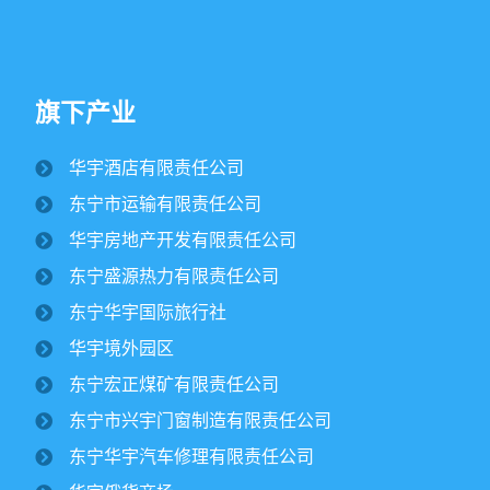
旗下产业
华宇酒店有限责任公司
纪文楠董事长赴境外园区视察大豆收割工作
东宁市运输有限责任公司
2025/10/16
1684
华宇房地产开发有限责任公司
金秋时节，境外园区的2500公顷大豆、1500公顷玉米迎来
东宁盛源热力有限责任公司
丰收季。10月15日，华宇集团董事长纪文楠赴境外园区视察农
作物收割工作。集团党委书记姜扬、副总经理才东...
东宁华宇国际旅行社
华宇境外园区
东宁市委领导一行莅临华宇集团进行调研
东宁宏正煤矿有限责任公司
￼
2025/07/12
2799
东宁市兴宇门窗制造有限责任公司
东宁华宇汽车修理有限责任公司
华宇集团党委开展专题党课学习活动￼