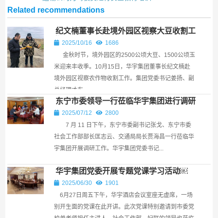
Related recommendations
纪文楠董事长赴境外园区视察大豆收割工
作
2025/10/16
1686
金秋时节，境外园区的2500公顷大豆、1500公顷玉
米迎来丰收季。10月15日，华宇集团董事长纪文楠赴
境外园区视察农作物收割工作。集团党委书记姜扬、副
总经理才东...
东宁市委领导一行莅临华宇集团进行调研
￼
2025/07/12
2800
7 月 11 日下午，东宁市委副书记张戈、东宁市委
社会工作部部长匡志云、交通局局长贾海昌一行莅临华
宇集团开展调研工作。华宇集团党委书记...
华宇集团党委开展专题党课学习活动￼
2025/06/30
1901
6月27日周五下午，华宇酒店会议室座无虚席，一场
别开生面的党课在此开讲。此次党课特别邀请到市委党