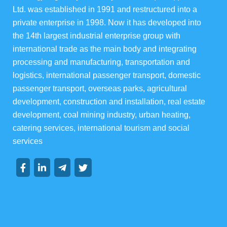
Ltd. was established in 1991 and restructured into a 
俄罗斯伊娃农场
private enterprise in 1998. Now it has developed into 
the 14th largest industrial enterprise group with 
华宇酒店宴会级
international trade as the main body and integrating 
processing and manufacturing, transportation and 
华宇楼盘
logistics, international passenger transport, domestic 
passenger transport, overseas parks, agricultural 
development, construction and installation, real estate 
development, coal mining industry, urban heating, 
集团资讯
catering services, international tourism and social 
services
集团动态
行业动态