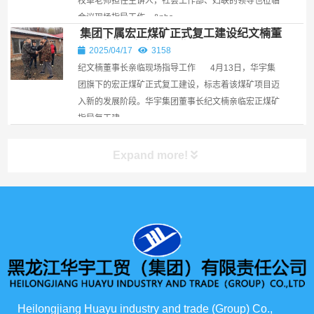
校单老师担任主讲人，社会工作部、妇联的领导也莅临
会议现场指导工作。​ &nbs...
集团下属宏正煤矿正式复工建设纪文楠董
事长亲临现场指导工作￼
2025/04/17
3158
纪文楠董事长亲临现场指导工作 4月13日，华宇集
团旗下的宏正煤矿正式复工建设，标志着该煤矿项目迈
入新的发展阶段。华宇集团董事长纪文楠亲临宏正煤矿
指导复工建...
Expand more!
产品展示
所有产品
俄货商场
Heilongjiang Huayu industry and trade (Group) Co., 