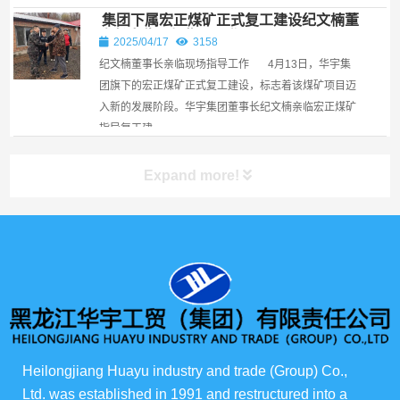
会议现场指导工作。​ &nbs...
集团下属宏正煤矿正式复工建设纪文楠董
事长亲临现场指导工作￼
2025/04/17
3158
纪文楠董事长亲临现场指导工作 4月13日，华宇集
团旗下的宏正煤矿正式复工建设，标志着该煤矿项目迈
入新的发展阶段。华宇集团董事长纪文楠亲临宏正煤矿
指导复工建...
Expand more!
产品展示
所有产品
俄货商场
Heilongjiang Huayu industry and trade (Group) Co., 
Ltd. was established in 1991 and restructured into a 
俄罗斯伊娃农场