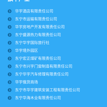
华宇酒店有限责任公司
纪文楠董事长赴境外园区视察大豆收割工作
东宁市运输有限责任公司
2025/10/16
1690
华宇房地产开发有限责任公司
金秋时节，境外园区的2500公顷大豆、1500公顷玉米迎来
东宁盛源热力有限责任公司
丰收季。10月15日，华宇集团董事长纪文楠赴境外园区视察农
作物收割工作。集团党委书记姜扬、副总经理才东...
东宁华宇国际旅行社
华宇境外园区
东宁市委领导一行莅临华宇集团进行调研
东宁宏正煤矿有限责任公司
￼
2025/07/12
2802
东宁市兴宇门窗制造有限责任公司
东宁华宇汽车修理有限责任公司
华宇集团党委开展专题党课学习活动￼
华宇俄货商场
2025/06/30
1903
东宁市华宇建筑安装工程有限责任公司
东宁华海木业有限责任公司
集团下属宏正煤矿正式复工建设纪文楠董