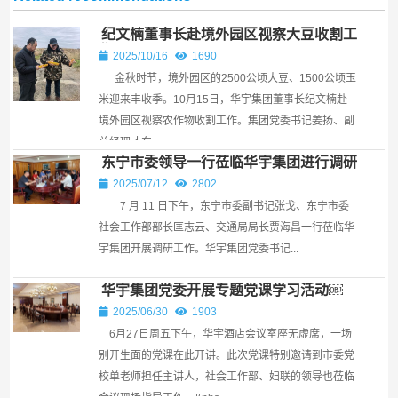
纪文楠董事长赴境外园区视察大豆收割工
作
2025/10/16
1690
金秋时节，境外园区的2500公顷大豆、1500公顷玉
米迎来丰收季。10月15日，华宇集团董事长纪文楠赴
境外园区视察农作物收割工作。集团党委书记姜扬、副
总经理才东...
东宁市委领导一行莅临华宇集团进行调研
￼
2025/07/12
2802
7 月 11 日下午，东宁市委副书记张戈、东宁市委
社会工作部部长匡志云、交通局局长贾海昌一行莅临华
宇集团开展调研工作。华宇集团党委书记...
华宇集团党委开展专题党课学习活动￼
2025/06/30
1903
6月27日周五下午，华宇酒店会议室座无虚席，一场
别开生面的党课在此开讲。此次党课特别邀请到市委党
校单老师担任主讲人，社会工作部、妇联的领导也莅临