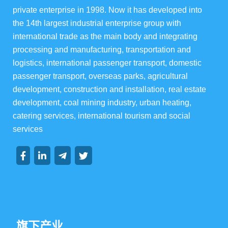
private enterprise in 1998. Now it has developed into 
the 14th largest industrial enterprise group with 
华宇酒店宴会级
international trade as the main body and integrating 
processing and manufacturing, transportation and 
华宇楼盘
logistics, international passenger transport, domestic 
passenger transport, overseas parks, agricultural 
development, construction and installation, real estate 
development, coal mining industry, urban heating, 
集团资讯
catering services, international tourism and social 
services
集团动态
行业动态
旗下产业