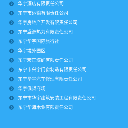
华宇酒店有限责任公司
纪文楠董事长赴境外园区视察大豆收割工作
东宁市运输有限责任公司
2025/10/16
1684
华宇房地产开发有限责任公司
金秋时节，境外园区的2500公顷大豆、1500公顷玉米迎来
东宁盛源热力有限责任公司
丰收季。10月15日，华宇集团董事长纪文楠赴境外园区视察农
作物收割工作。集团党委书记姜扬、副总经理才东...
东宁华宇国际旅行社
华宇境外园区
东宁市委领导一行莅临华宇集团进行调研
东宁宏正煤矿有限责任公司
￼
2025/07/12
2799
东宁市兴宇门窗制造有限责任公司
东宁华宇汽车修理有限责任公司
华宇集团党委开展专题党课学习活动￼
华宇俄货商场
2025/06/30
1899
东宁市华宇建筑安装工程有限责任公司
东宁华海木业有限责任公司
集团下属宏正煤矿正式复工建设纪文楠董
事长亲临现场指导工作￼
2025/04/17
3158