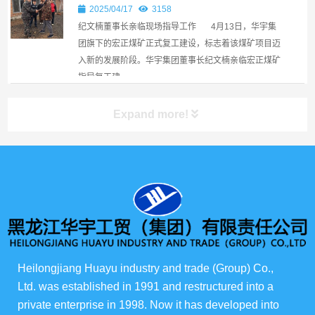
事长亲临现场指导工作￼
2025/04/17
3158
纪文楠董事长亲临现场指导工作 4月13日，华宇集
团旗下的宏正煤矿正式复工建设，标志着该煤矿项目迈
入新的发展阶段。华宇集团董事长纪文楠亲临宏正煤矿
指导复工建...
Expand more!
产品展示
所有产品
俄货商场
Heilongjiang Huayu industry and trade (Group) Co., 
Ltd. was established in 1991 and restructured into a 
俄罗斯伊娃农场
private enterprise in 1998. Now it has developed into 