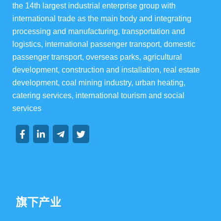
the 14th largest industrial enterprise group with 
华宇酒店宴会级
international trade as the main body and integrating 
processing and manufacturing, transportation and 
华宇楼盘
logistics, international passenger transport, domestic 
passenger transport, overseas parks, agricultural 
development, construction and installation, real estate 
development, coal mining industry, urban heating, 
集团资讯
catering services, international tourism and social 
services
集团动态
行业动态
旗下产业