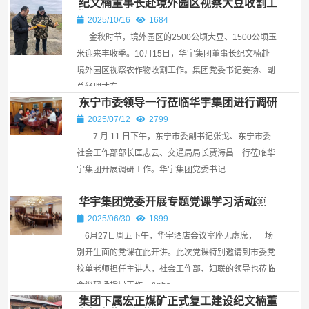
纪文楠董事长赴境外园区视察大豆收割工
作
2025/10/16
1684
金秋时节，境外园区的2500公顷大豆、1500公顷玉
米迎来丰收季。10月15日，华宇集团董事长纪文楠赴
境外园区视察农作物收割工作。集团党委书记姜扬、副
总经理才东...
东宁市委领导一行莅临华宇集团进行调研
￼
2025/07/12
2799
7 月 11 日下午，东宁市委副书记张戈、东宁市委
社会工作部部长匡志云、交通局局长贾海昌一行莅临华
宇集团开展调研工作。华宇集团党委书记...
华宇集团党委开展专题党课学习活动￼
2025/06/30
1899
6月27日周五下午，华宇酒店会议室座无虚席，一场
别开生面的党课在此开讲。此次党课特别邀请到市委党
校单老师担任主讲人，社会工作部、妇联的领导也莅临
会议现场指导工作。​ &nbs...
集团下属宏正煤矿正式复工建设纪文楠董