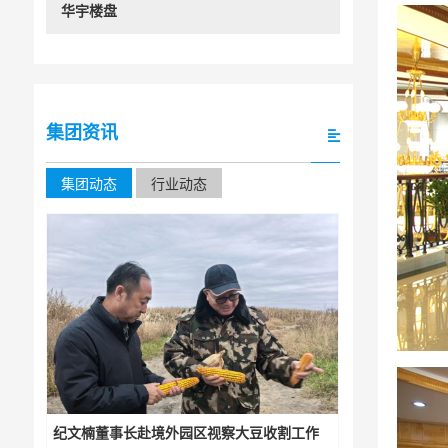
华宇楼盘
集团资讯
集团动态
行业动态
纪文楠董事长赴境外园区视察大豆收割工作
集团下属宏