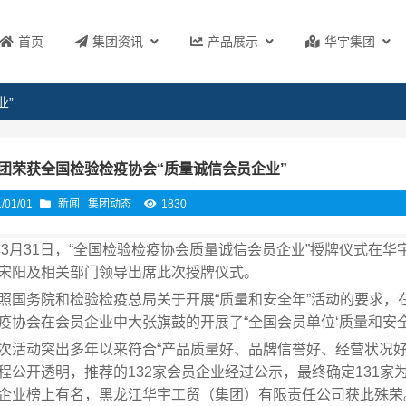
首页
集团资讯
产品展示
华宇集团
业”
团荣获全国检验检疫协会“质量诚信会员企业”
/01/01
新闻
集团动态
1830
0年3月31日，“全国检验检疫协会质量诚信会员企业”授牌仪式
宋阳及相关部门领导出席此次授牌仪式。
务院和检验检疫总局关于开展“质量和安全年”活动的要求，
疫协会在会员企业中大张旗鼓的开展了“全国会员单位‘质量和安全
动突出多年以来符合“产品质量好、品牌信誉好、经营状况好
程公开透明，推荐的132家会员企业经过公示，最终确定131家
企业榜上有名，黑龙江华宇工贸（集团）有限责任公司获此殊荣