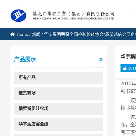
Home
/
新闻
/
华宇集团荣获全国检验检疫协会“质量诚信会员企
华宇集
产品展示
2011
所有产品
201
副书记
俄货商场
按照国
检验检
俄罗斯伊娃农场
这次活
华宇酒店宴会级
序，全
有三家