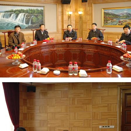
指导工作￼
7
3158
亲临现场指导工作 4月13日，
的宏正煤矿正式复工建设，标志
迈入新的发展阶段。华宇集团董
宏正煤矿指导复工建...
省交通厅、省道路运输发展
中心联合调研组 莅临华宇
集团开展党建调研
2025/03/26
2953
党委书记姜扬在大年三十慰
问一线员工
2025/02/06
3177
在“五一”国际劳动节到来之
际 集团公司向全体员工致
以节日祝贺和诚挚慰问