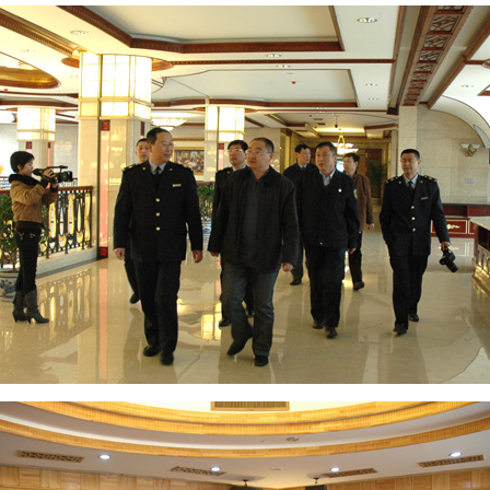
正煤矿正式复工建设纪文楠董事