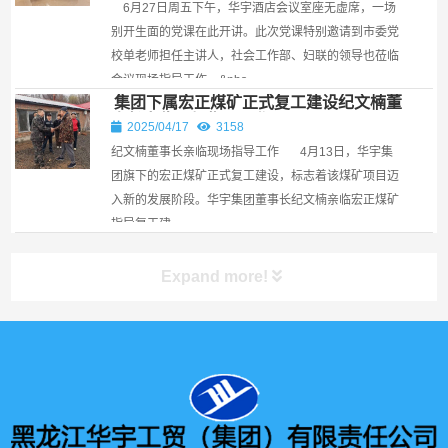
6月27日周五下午，华宇酒店会议室座无虚席，一场
别开生面的党课在此开讲。此次党课特别邀请到市委党
校单老师担任主讲人，社会工作部、妇联的领导也莅临
会议现场指导工作。​ &nbs...
集团下属宏正煤矿正式复工建设纪文楠董
事长亲临现场指导工作￼
2025/04/17
3158
纪文楠董事长亲临现场指导工作 4月13日，华宇集
团旗下的宏正煤矿正式复工建设，标志着该煤矿项目迈
入新的发展阶段。华宇集团董事长纪文楠亲临宏正煤矿
指导复工建...
Expand more!
产品展示
所有产品