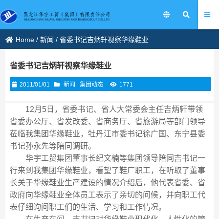
Home
/
新闻
/
省委书记吉炳轩视察华缘鞋业
省委书记吉炳轩视察华缘鞋业
2011/01/01
新闻
集团动态
1771
12月5日，省委书记、省人大常委会主任吉炳轩带领
省委办公厅、省发改委、省商务厅、省旅游局等部门领导
莅临我集团华缘鞋业，牡丹江市委书记徐广国、东宁县委
书记孙永先等陪同调研。
华宇工贸集团董事长纪文楠等集团领导陪同吉书记一
行来到我集团华缘鞋业，看望了鞋厂职工，在听取了董事
长关于华缘鞋业生产建设的情况介绍后，他代表省委、省
政府向华缘鞋业全体员工表示了亲切的问候，并向职工代
表仔细询问职工们的生活、学习和工作情况。