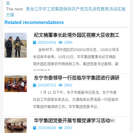
会
The next:
黑龙江华宇工贸集团保持共产党员先进性教育活动实施
方案
Related recommendations
纪文楠董事长赴境外园区视察大豆收割工
作
2025/10/16
1690
金秋时节，境外园区的2500公顷大豆、1500公顷玉
米迎来丰收季。10月15日，华宇集团董事长纪文楠赴
境外园区视察农作物收割工作。集团党委书记姜扬、副
总经理才东...
东宁市委领导一行莅临华宇集团进行调研
￼
2025/07/12
2802
7 月 11 日下午，东宁市委副书记张戈、东宁市委
社会工作部部长匡志云、交通局局长贾海昌一行莅临华
宇集团开展调研工作。华宇集团党委书记...
华宇集团党委开展专题党课学习活动￼
2025/06/30
1903