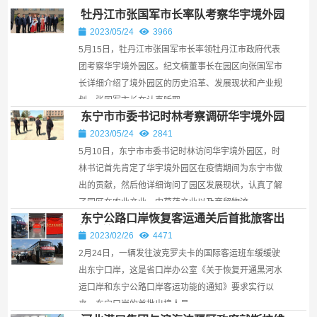
牡丹江市张国军市长率队考察华宇境外园
区￼
2023/05/24
3966
5月15日，牡丹江市张国军市长率领牡丹江市政府代表
团考察华宇境外园区。纪文楠董事长在园区向张国军市
长详细介绍了境外园区的历史沿革、发展现状和产业规
划。张国军市长在认真听取...
东宁市市委书记时林考察调研华宇境外园
区￼
2023/05/24
2841
5月10日，东宁市市委书记时林访问华宇境外园区，时
林书记首先肯定了华宇境外园区在疫情期间为东宁市做
出的贡献，然后他详细询问了园区发展现状，认真了解
了园区在农业产业、中草药产业以及商贸物流...
东宁公路口岸恢复客运通关后首批旅客出
境通关
2023/02/26
4471
2月24日，一辆发往波克罗夫卡的国际客运班车缓缓驶
出东宁口岸，这是省口岸办公室《关于恢复开通黑河水
运口岸和东宁公路口岸客运功能的通知》要求实行以
来，东宁口岸的首批出境人员，...