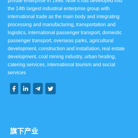
private enterprise in 1998. Now it has developed into 
the 14th largest industrial enterprise group with 
华宇酒店宴会级
international trade as the main body and integrating 
processing and manufacturing, transportation and 
华宇楼盘
logistics, international passenger transport, domestic 
passenger transport, overseas parks, agricultural 
development, construction and installation, real estate 
development, coal mining industry, urban heating, 
集团资讯
catering services, international tourism and social 
services
集团动态
行业动态
旗下产业