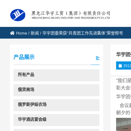
Home
/
新闻
/
华宇团委荣获“共青团工作先进集体”荣誉称号
华宇团
产品展示
2012
所有产品
“我们
彰大会
俄货商场
华宇团
俄罗斯伊娃农场
会议最
朝夕的
华宇酒店宴会级