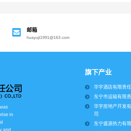
邮箱
huayujt1991@163.com
旗下产业
华宇酒店有限责
东宁市运输有限
华宇房地产开发
 was 
司
rise in 
l 
东宁盛源热力有
y and 