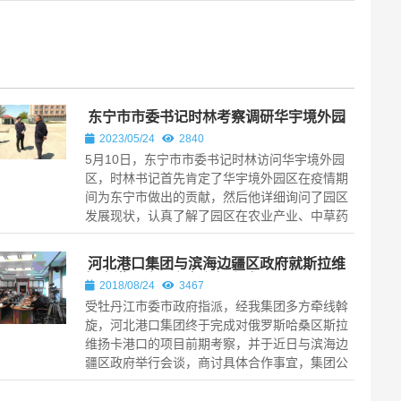
东宁市市委书记时林考察调研华宇境外园
区￼
2023/05/24
2840
5月10日，东宁市市委书记时林访问华宇境外园
区，时林书记首先肯定了华宇境外园区在疫情期
间为东宁市做出的贡献，然后他详细询问了园区
发展现状，认真了解了园区在农业产业、中草药
产业以及商贸物流...
河北港口集团与滨海边疆区政府就斯拉维
扬卡港口建设事宜举行会谈
2018/08/24
3467
受牡丹江市委市政府指派，经我集团多方牵线斡
旋，河北港口集团终于完成对俄罗斯哈桑区斯拉
维扬卡港口的项目前期考察，并于近日与滨海边
疆区政府举行会谈，商讨具体合作事宜，集团公
司纪文楠董事长参加此次会议。...