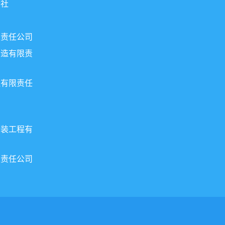
行社
限责任公司
制造有限责
理有限责任
安装工程有
限责任公司
1
联系我们