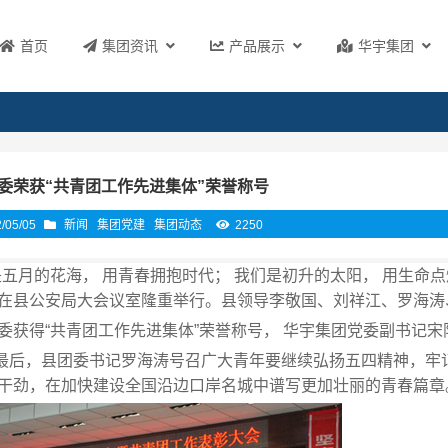
首页
集团资讯
产品展示
华宇集团
委荣获“共青团工作先进集体”荣誉称号
/05/05
新闻
集团党建
集团动态
2250
是五月的花海， 用青春拥抱时代； 我们是初升的太阳， 用生命点
在县公安局大会议室隆重举行。县领导李敬国、刘祥江、罗海涛
委获得“共青团工作先进集体”荣誉称号， 华宇集团党委副书记
后，县团委书记罗海涛号召广大青年要继续弘扬五四精神，牢
干劲，在加快建设全国沿边口岸名城中谱写更加壮丽的青春篇章