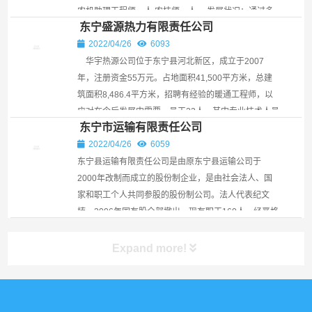
农机助理工程师一人,农技师一人。 发展状况：通过多
东宁盛源热力有限责任公司
年...
2022/04/26
6093
华宇热源公司位于东宁县河北新区，成立于2007
年，注册资金55万元。占地面积41,500平方米，总建
筑面积8,486.4平方米，招聘有经验的暖通工程师，以
应对在今后发展中需要。员工22人，其中专业技术人员
东宁市运输有限责任公司
6人。员工素...
2022/04/26
6059
东宁县运输有限责任公司是由原东宁县运输公司于
2000年改制而成立的股份制企业，是由社会法人、国
家和职工个人共同参股的股份制公司。法人代表纪文
楠，2006年国有股全部撤出。现有职工160人，经严格
考核后担任岗...
Expand more!
产品展示