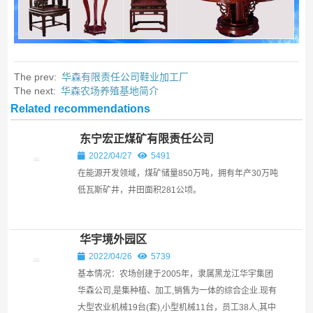
The prev:
华森有限责任公司鞋业加工厂
The next:
华森农场养殖基地简介
Related recommendations
东宁宏正煤矿有限责任公司
2022/04/27
5491
在能源开发领域，煤矿储量850万吨，拥有年产30万吨
低瓦斯矿井，井田面积281公顷。
华宇境外园区
2022/04/26
5739
基本情况：农场创建于2005年，隶属黑龙江华宇集团
华森公司,是集种植、加工,销售为一体的综合企业.现有
大型农业机械19台(套),小型机械11台，员工38人,其中