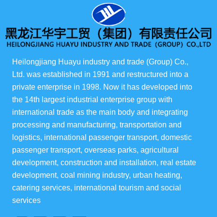
所有产品
俄货商场
Heilongjiang Huayu industry and trade (Group) Co., 
Ltd. was established in 1991 and restructured into a 
俄罗斯伊娃农场
private enterprise in 1998. Now it has developed into 
the 14th largest industrial enterprise group with 
华宇酒店宴会级
international trade as the main body and integrating 
processing and manufacturing, transportation and 
华宇楼盘
logistics, international passenger transport, domestic 
passenger transport, overseas parks, agricultural 
development, construction and installation, real estate 
development, coal mining industry, urban heating, 
集团资讯
catering services, international tourism and social 
services
集团动态
行业动态