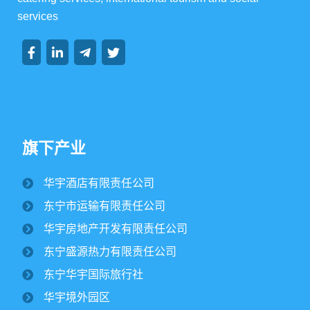
services
集团动态
行业动态
旗下产业
华宇酒店有限责任公司
纪文楠董事长赴境外园区视察大豆收割工作
东宁市运输有限责任公司
2025/10/16
1692
华宇房地产开发有限责任公司
金秋时节，境外园区的2500公顷大豆、1500公顷玉米迎来
东宁盛源热力有限责任公司
丰收季。10月15日，华宇集团董事长纪文楠赴境外园区视察农
作物收割工作。集团党委书记姜扬、副总经理才东...
东宁华宇国际旅行社
华宇境外园区