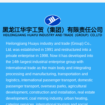
产品展示
所有产品
俄货商场
Heilongjiang Huayu industry and trade (Group) Co., 
Ltd. was established in 1991 and restructured into a 
俄罗斯伊娃农场
private enterprise in 1998. Now it has developed into 
the 14th largest industrial enterprise group with 
华宇酒店宴会级
international trade as the main body and integrating 
processing and manufacturing, transportation and 
华宇楼盘
logistics, international passenger transport, domestic 
passenger transport, overseas parks, agricultural 
development, construction and installation, real estate 
development, coal mining industry, urban heating, 
集团资讯
catering services, international tourism and social 