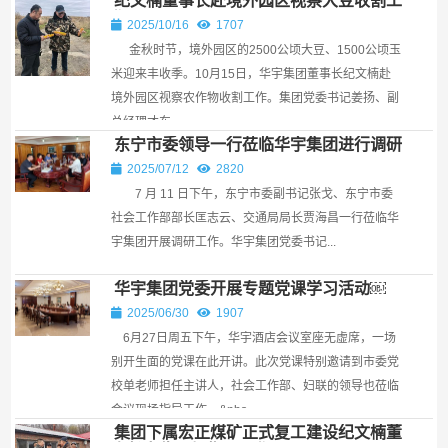
纪文楠董事长赴境外园区视察大豆收割工
作
2025/10/16
1707
金秋时节，境外园区的2500公顷大豆、1500公顷玉
米迎来丰收季。10月15日，华宇集团董事长纪文楠赴
境外园区视察农作物收割工作。集团党委书记姜扬、副
总经理才东...
东宁市委领导一行莅临华宇集团进行调研
￼
2025/07/12
2820
7 月 11 日下午，东宁市委副书记张戈、东宁市委
社会工作部部长匡志云、交通局局长贾海昌一行莅临华
宇集团开展调研工作。华宇集团党委书记...
华宇集团党委开展专题党课学习活动￼
2025/06/30
1907
6月27日周五下午，华宇酒店会议室座无虚席，一场
别开生面的党课在此开讲。此次党课特别邀请到市委党
校单老师担任主讲人，社会工作部、妇联的领导也莅临
会议现场指导工作。​ &nbs...
集团下属宏正煤矿正式复工建设纪文楠董