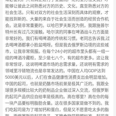
能够让彼此之间熟悉对方的历史、文化，直至熟悉对方的
社会生活。只有对双方的社会生活深刻而具体的观察，才
能找到新的、大量的来自于社会生活而创造的经贸合作机
会。这是非常重要的。以哈巴罗夫斯克为例，我跟施普尔
特州长有过几次接触。哈尔滨的同事在啤酒战斗力方面是
非常好的。我们有喝啤酒的传统和习惯。老同志告诉我,过
去喝啤酒都拿小脸盆喝呀。但是我去俄罗斯边境的这些城
市，让我非常佩服。在每个24小时的超市里头都有一组一
组的啤酒冷藏柜，至少是七八个，有的超市更多。这让我
非常惊讶，这说明啤酒市场的总需求量，还说明有需求的
领域里冷链物流也是非常发达的。中国在人均GDP达到
5000美元以后，人们在食品健康性消费支出会明显增加。
中国的起司，也就是奶酪市场前景是极其广泛的。我跟全
球很多规模比较大的奶制品企业做过深入交流，但俄罗斯
的起司产品供应自给率是极高的。高在哪里？高在你的每
一块产品要标明脂肪含量。这在很多国家是做不到的。我
们吃起司是为了增加钙和蛋白，但是又不愿意吃太多的脂