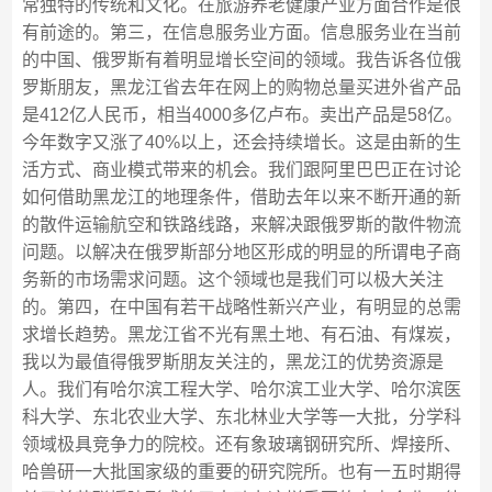
常独特的传统和文化。在旅游养老健康产业方面合作是很
有前途的。第三，在信息服务业方面。信息服务业在当前
的中国、俄罗斯有着明显增长空间的领域。我告诉各位俄
罗斯朋友，黑龙江省去年在网上的购物总量买进外省产品
是412亿人民币，相当4000多亿卢布。卖出产品是58亿。
今年数字又涨了40%以上，还会持续增长。这是由新的生
活方式、商业模式带来的机会。我们跟阿里巴巴正在讨论
如何借助黑龙江的地理条件，借助去年以来不断开通的新
的散件运输航空和铁路线路，来解决跟俄罗斯的散件物流
问题。以解决在俄罗斯部分地区形成的明显的所谓电子商
务新的市场需求问题。这个领域也是我们可以极大关注
的。第四，在中国有若干战略性新兴产业，有明显的总需
求增长趋势。黑龙江省不光有黑土地、有石油、有煤炭，
我以为最值得俄罗斯朋友关注的，黑龙江的优势资源是
人。我们有哈尔滨工程大学、哈尔滨工业大学、哈尔滨医
科大学、东北农业大学、东北林业大学等一大批，分学科
领域极具竞争力的院校。还有象玻璃钢研究所、焊接所、
哈兽研一大批国家级的重要的研究院所。也有一五时期得