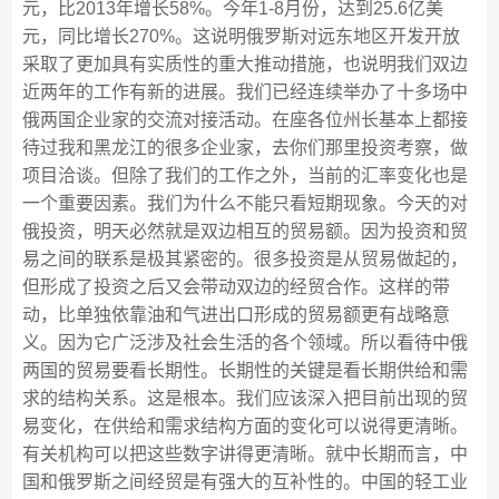
元，比2013年增长58%。今年1-8月份，达到25.6亿美
元，同比增长270%。这说明俄罗斯对远东地区开发开放
采取了更加具有实质性的重大推动措施，也说明我们双边
近两年的工作有新的进展。我们已经连续举办了十多场中
俄两国企业家的交流对接活动。在座各位州长基本上都接
待过我和黑龙江的很多企业家，去你们那里投资考察，做
项目洽谈。但除了我们的工作之外，当前的汇率变化也是
一个重要因素。我们为什么不能只看短期现象。今天的对
俄投资，明天必然就是双边相互的贸易额。因为投资和贸
易之间的联系是极其紧密的。很多投资是从贸易做起的，
但形成了投资之后又会带动双边的经贸合作。这样的带
动，比单独依靠油和气进出口形成的贸易额更有战略意
义。因为它广泛涉及社会生活的各个领域。所以看待中俄
两国的贸易要看长期性。长期性的关键是看长期供给和需
求的结构关系。这是根本。我们应该深入把目前出现的贸
易变化，在供给和需求结构方面的变化可以说得更清晰。
有关机构可以把这些数字讲得更清晰。就中长期而言，中
国和俄罗斯之间经贸是有强大的互补性的。中国的轻工业