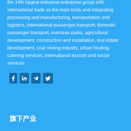
the 14th largest industrial enterprise group with 
华宇酒店宴会级
international trade as the main body and integrating 
processing and manufacturing, transportation and 
华宇楼盘
logistics, international passenger transport, domestic 
passenger transport, overseas parks, agricultural 
development, construction and installation, real estate 
development, coal mining industry, urban heating, 
集团资讯
catering services, international tourism and social 
services
集团动态
行业动态
旗下产业