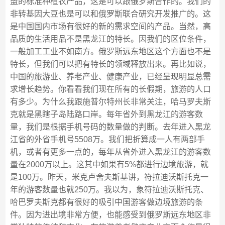
盟的标准种植农产品，这是可以跟俄罗斯合作的。我们的
非转基因大豆也是可以和俄罗斯联合研究开发推广的。这
是中国国内市场有很好的新的需求空间的产品。当然，高
品质的生活用品不是黑龙江的特长。因我们的区位条件，
一般加工工业不如南方。俄罗斯远东地区这个方面也不是
特长，但我们可以把有特长的领域释放出来。再比如说，
中国的旅游业、养老产业、健康产业，已经呈现明显总需
求增长趋势。你看看我们现在所有的长假期，旅游的人口
有多少。为什么我跟施普尔特州长非常关注，哈马罗夫斯
克就是黑瞎子岛陆路口岸。每年省外到黑龙江的游客数
量，我们是根据手机号码的数量做的判断。去年进入黑龙
江省的外省手机号5508万。我们把折算成一人有两部手
机，或者有更多一点的，每年从省外进入黑龙江的游客数
量在2000万以上。这其中如果有5%都进行边境旅游，就
是100万。昨天，米克卢舍夫斯基讲，符拉迪沃斯托克一
年的游客数量也就250万。我以为，象符拉迪沃斯托克、
哈巴罗夫斯克都有很好的吸引中国游客做边境旅游的条
件。因为进出境非常方便，也能感受到俄罗斯远东地区非