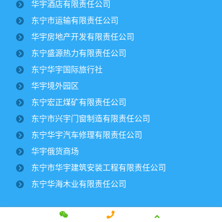
华宇酒店有限责任公司
纪文楠董事长赴境外园区视察大豆收割工作
东宁市运输有限责任公司
2025/10/16
1707
华宇房地产开发有限责任公司
金秋时节，境外园区的2500公顷大豆、1500公顷玉米迎来
东宁盛源热力有限责任公司
丰收季。10月15日，华宇集团董事长纪文楠赴境外园区视察农
作物收割工作。集团党委书记姜扬、副总经理才东...
东宁华宇国际旅行社
华宇境外园区
东宁市委领导一行莅临华宇集团进行调研
东宁宏正煤矿有限责任公司
￼
2025/07/12
2820
东宁市兴宇门窗制造有限责任公司
东宁华宇汽车修理有限责任公司
华宇集团党委开展专题党课学习活动￼
华宇俄货商场
2025/06/30
1907
东宁市华宇建筑安装工程有限责任公司
东宁华海木业有限责任公司
集团下属宏正煤矿正式复工建设纪文楠董
事长亲临现场指导工作￼
2025/04/17
3164