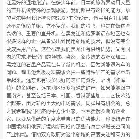
江最好的湿地旅游。在多少年前，日本的旅游界动用大量
的直升机做特殊的景观旅游。我们都是有这样的能力。象
施普尔特州长所擅长的SU27的总设计，做民用直升机那
还不是很简单嘛，它不复杂。我们的哈飞，也是在做这些
高端的、重要的直升机。在黑龙江和俄罗斯远东地区也有
很多这样的企业具备溢出到民用领域的技术，但没有完全
变成民用产品。这些都是我们黑龙江有供给优势，又有国
内总需求增长空间的领域。当然，象传统的资源深加工，
黑龙江的石墨产品现在有了新的机会。因为新能源汽车的
问题、锂电池负极材料需求会把一些特殊矿产的需求重新
带起来。远东也有很多很好的这样的资源。萨哈（雅库
特）的金刚石，远东地区很多特殊的矿产，如果能够跟中
国南方，甚至包括日本、韩国、香港那些加工工艺技术结
合起来，面对新的重大的市场需求，同样是有机会的。总
之我希望我们在座的中方企业家，也包括俄罗斯的企业
家，既要从供给的角度来看自己的优势能力，也要结合在
中国境内和俄罗斯境内新形成的那些有总需求增长空间的
产业领域。借助双方政府对这个领域的高度关注和有力的