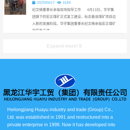
事长亲临现场指导工作￼
2025/04/17
3164
纪文楠董事长亲临现场指导工作 4月13日，华宇集
团旗下的宏正煤矿正式复工建设，标志着该煤矿项目迈
入新的发展阶段。华宇集团董事长纪文楠亲临宏正煤矿
指导复工建...
Expand more!
产品展示
所有产品
俄货商场
Heilongjiang Huayu industry and trade (Group) Co., 
Ltd. was established in 1991 and restructured into a 
俄罗斯伊娃农场
private enterprise in 1998. Now it has developed into 