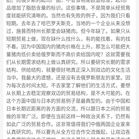
肪。而俄罗斯的起司产品，不管食物是欧盟标准，起司产
品增加了脂肪含量的标识。这些事情，不是简单从经贸角
度就能研究清晰的。当然也有失败的例子，因为我们只看
短期。去年去了哈巴罗夫斯克，当地的一个企业从来没想
过，施普而特州长那里会缺猪肉。但今年缺了。如果只从
短期贸易上做，现在缺什么找什么，有的能找着，有的找
不着。因为中国国内的猪肉价格在上升。那怎么可能把大
量猪肉低价卖给俄罗斯而不高价卖给国内呢？这就需要我
们从长期需求结构上做认真研究。所以要研究长期的需求
结构、供给结构，就要很好地真正深入到双边的文化生活
当中。我最大的遗憾，还是没有去俄罗斯朋友的家里。因
为每次去时间太短。不去家里了解他们的生活方式，要想
从长期上去稳定观察双边的贸易结构，是不大可能的。在
这个方面中国与日本的贸易例子是最典型的。由于中国和
日本长期近距离的各方面的交流，所以跟日本之间的贸易
做的非常广泛。即便在当前这样一种政治关系下，仍然有
如此广泛的贸易合作。这非常值得我们中俄两国企业家来
认真研究的。所以要先从全方位合作交流做起，让双边各