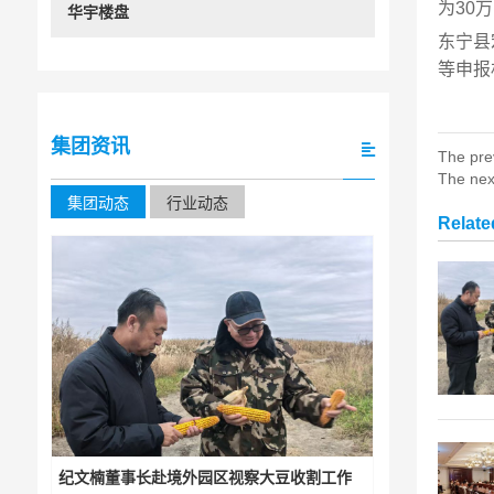
为30
华宇楼盘
东宁县
等申报
报
集团资讯
The pre
The nex
集团动态
行业动态
Relat
纪文楠董事长赴境外园区视察大豆收割工作
集团下属宏