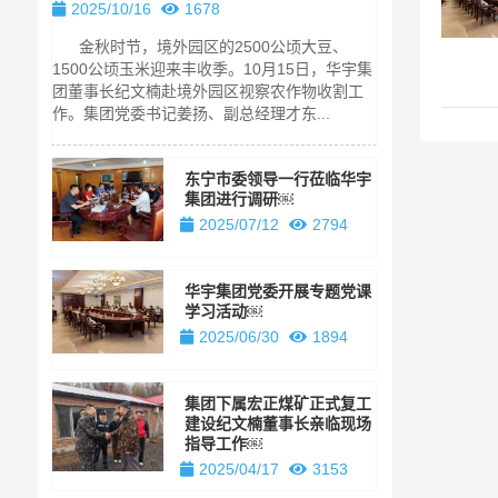
长亲临现场
2025/10/16
1678
2025/04/1
金秋时节，境外园区的2500公顷大豆、
纪文楠董事长
1500公顷玉米迎来丰收季。10月15日，华宇集
华宇集团旗下
团董事长纪文楠赴境外园区视察农作物收割工
着该煤矿项目
作。集团党委书记姜扬、副总经理才东...
事长纪文楠亲临
东宁市委领导一行莅临华宇
集团进行调研￼
2025/07/12
2794
华宇集团党委开展专题党课
学习活动￼
2025/06/30
1894
集团下属宏正煤矿正式复工
建设纪文楠董事长亲临现场
指导工作￼
2025/04/17
3153