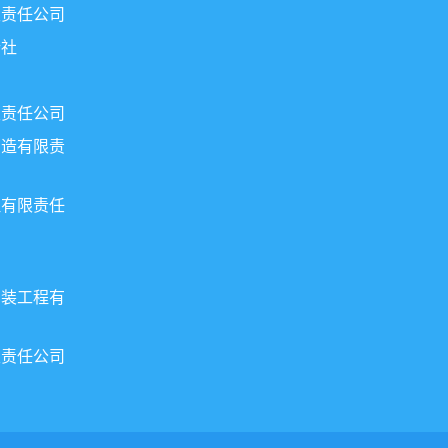
限责任公司
行社
限责任公司
制造有限责
理有限责任
安装工程有
限责任公司