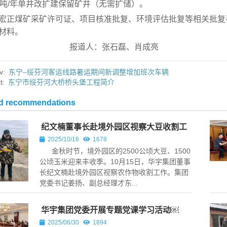
万吨/年单井改扩建保留矿井（无需扩储）。
宏正煤矿采矿许可证、项目核准批复、环境评估批复等相关批复
材料。
道人：张石磊、肖成亮
v:
东宁–绥芬河客运线路暑运期间新调整增加班次车辆
t:
东宁市绥芬河大桥桥头堡工程简介
ed recommendations
纪文楠董事长赴境外园区视察大豆收割工
作
2025/10/16
1678
金秋时节，境外园区的2500公顷大豆、1500
公顷玉米迎来丰收季。10月15日，华宇集团董事
长纪文楠赴境外园区视察农作物收割工作。集团
党委书记姜扬、副总经理才东...
华宇集团党委开展专题党课学习活动￼
正煤矿正式复工建设纪文楠董事
2025/06/30
1894