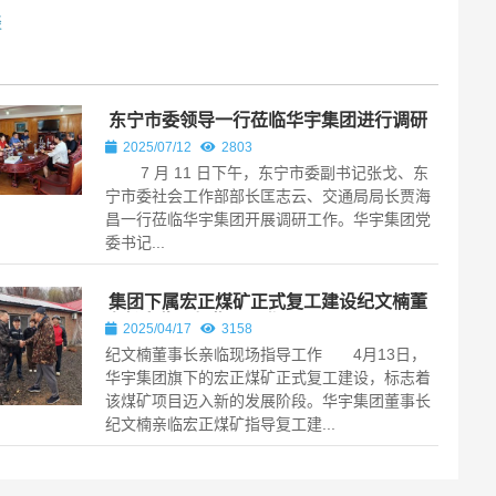
谈
东宁市委领导一行莅临华宇集团进行调研
￼
2025/07/12
2803
7 月 11 日下午，东宁市委副书记张戈、东
宁市委社会工作部部长匡志云、交通局局长贾海
昌一行莅临华宇集团开展调研工作。华宇集团党
委书记...
集团下属宏正煤矿正式复工建设纪文楠董
事长亲临现场指导工作￼
2025/04/17
3158
纪文楠董事长亲临现场指导工作 4月13日，
华宇集团旗下的宏正煤矿正式复工建设，标志着
该煤矿项目迈入新的发展阶段。华宇集团董事长
纪文楠亲临宏正煤矿指导复工建...