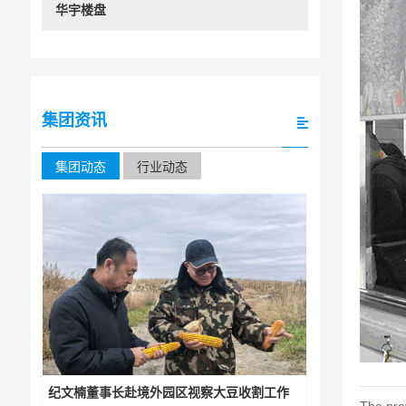
华宇楼盘
集团资讯
集团动态
行业动态
纪文楠董事长赴境外园区视察大豆收割工作
集团下属宏