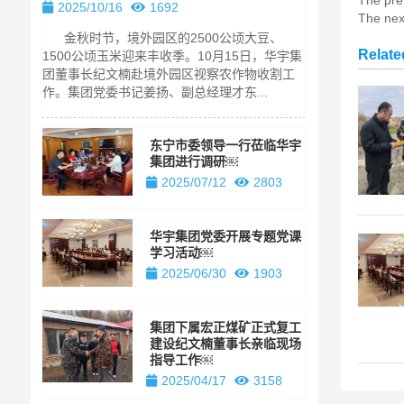
The pre
长亲临现场
2025/10/16
1692
The nex
2025/04/1
金秋时节，境外园区的2500公顷大豆、
Relat
纪文楠董事长
1500公顷玉米迎来丰收季。10月15日，华宇集
华宇集团旗下
团董事长纪文楠赴境外园区视察农作物收割工
着该煤矿项目
作。集团党委书记姜扬、副总经理才东...
事长纪文楠亲临
东宁市委领导一行莅临华宇
集团进行调研￼
2025/07/12
2803
华宇集团党委开展专题党课
学习活动￼
2025/06/30
1903
集团下属宏正煤矿正式复工
建设纪文楠董事长亲临现场
指导工作￼
2025/04/17
3158