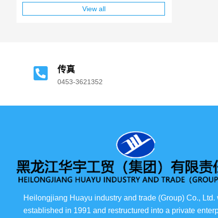
View all
传真
0453-3621352
Heilongjiang Huayu industry and trade (Group) Co., Ltd.
established in 1991 and restructured into a private enterp