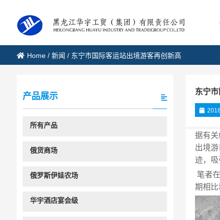
Home
/
新闻
/
东宁市国际客运站出境游客再创新高
东宁市
产品展示
2018
所有产品
据有关
出境游
俄货商场
迹，吸
笔者在
俄罗斯伊娃农场
期相比
华宇酒店宴会级