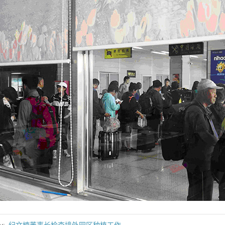
正煤矿正式复工建设纪文楠董事