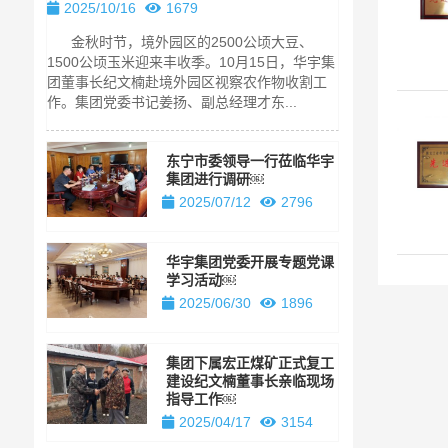
长亲临现场
2025/10/16
1679
2025/04/1
金秋时节，境外园区的2500公顷大豆、
纪文楠董事长
1500公顷玉米迎来丰收季。10月15日，华宇集
华宇集团旗下
团董事长纪文楠赴境外园区视察农作物收割工
着该煤矿项目
作。集团党委书记姜扬、副总经理才东...
事长纪文楠亲临
东宁市委领导一行莅临华宇
集团进行调研￼
2025/07/12
2796
华宇集团党委开展专题党课
学习活动￼
2025/06/30
1896
集团下属宏正煤矿正式复工
建设纪文楠董事长亲临现场
指导工作￼
2025/04/17
3154