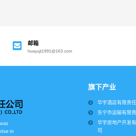
2024/05/01
4514
View all
邮箱
huayujt1991@163.com
旗下产业
华宇酒店有限责
东宁市运输有限
华宇房地产开发
 was 
司
rise in 