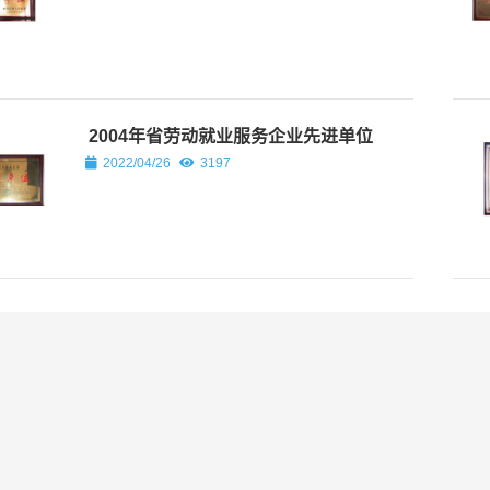
指导工作￼
7
3154
亲临现场指导工作 4月13日，
的宏正煤矿正式复工建设，标志
迈入新的发展阶段。华宇集团董
宏正煤矿指导复工建...
2004年省劳动就业服务企业先进单位
2022/04/26
3197
省交通厅、省道路运输发展
中心联合调研组 莅临华宇
集团开展党建调研
2025/03/26
2946
党委书记姜扬在大年三十慰
问一线员工
2025/02/06
3172
在“五一”国际劳动节到来之
际 集团公司向全体员工致
以节日祝贺和诚挚慰问