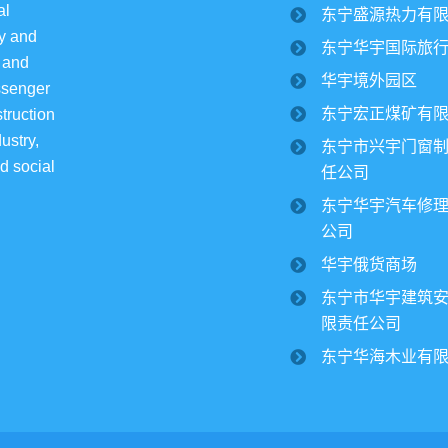
l 
东宁盛源热力有
y and 
东宁华宇国际旅
 and 
华宇境外园区
ssenger 
东宁宏正煤矿有
truction 
ustry, 
东宁市兴宇门窗
d social 
任公司
东宁华宇汽车修
公司
华宇俄货商场
东宁市华宇建筑
限责任公司
东宁华海木业有