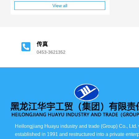
View all
传真
0453-3621352
Heilongjiang Huayu industry and trade (Group) Co., Ltd.
established in 1991 and restructured into a private enterp