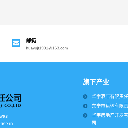
2024/05/01
4522
View all
邮箱
huayujt1991@163.com
旗下产业
华宇酒店有限责
东宁市运输有限
华宇房地产开发
 was 
司
rise in 