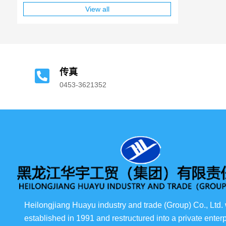
View all
传真
0453-3621352
Heilongjiang Huayu industry and trade (Group) Co., Ltd.
established in 1991 and restructured into a private enterp