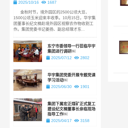
长亲临现场
2025/10/16
1687
2025/04/1
金秋时节，境外园区的2500公顷大豆、
纪文楠董事长
1500公顷玉米迎来丰收季。10月15日，华宇集
华宇集团旗下
团董事长纪文楠赴境外园区视察农作物收割工
着该煤矿项目
作。集团党委书记姜扬、副总经理才东...
事长纪文楠亲临
东宁市委领导一行莅临华宇
集团进行调研￼
2025/07/12
2802
华宇集团党委开展专题党课
学习活动￼
2025/06/30
1901
集团下属宏正煤矿正式复工
建设纪文楠董事长亲临现场
指导工作￼
2025/04/17
3158