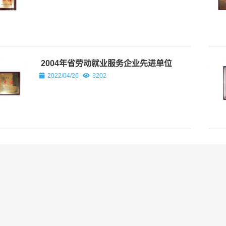
指导工作￼
7
3158
亲临现场指导工作 4月13日，
的宏正煤矿正式复工建设，标志
迈入新的发展阶段。华宇集团董
宏正煤矿指导复工建...
2004年省劳动就业服务企业先进单位
2022/04/26
3202
省交通厅、省道路运输发展
中心联合调研组 莅临华宇
集团开展党建调研
2025/03/26
2952
党委书记姜扬在大年三十慰
问一线员工
2025/02/06
3176
在“五一”国际劳动节到来之
际 集团公司向全体员工致
以节日祝贺和诚挚慰问