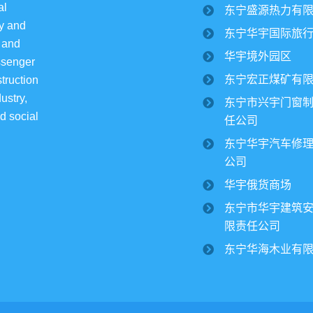
l 
东宁盛源热力有
y and 
东宁华宇国际旅
 and 
华宇境外园区
ssenger 
东宁宏正煤矿有
truction 
ustry, 
东宁市兴宇门窗
d social 
任公司
东宁华宇汽车修
公司
华宇俄货商场
东宁市华宇建筑
限责任公司
东宁华海木业有