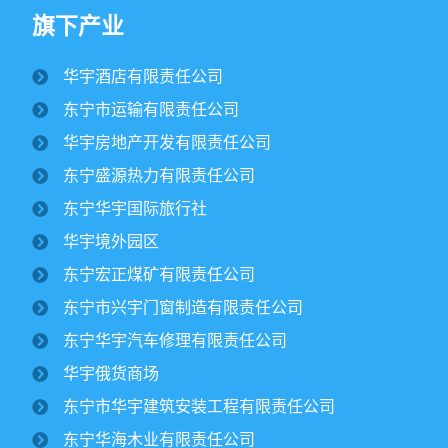
旗下产业
华宇酒店有限责任公司
纪文楠董事长赴境外园区视察大豆收割工作
东宁市运输有限责任公司
2025/10/16
1686
华宇房地产开发有限责任公司
金秋时节，境外园区的2500公顷大豆、1500公顷玉米迎来
东宁盛源热力有限责任公司
丰收季。10月15日，华宇集团董事长纪文楠赴境外园区视察农
作物收割工作。集团党委书记姜扬、副总经理才东...
东宁华宇国际旅行社
华宇境外园区
东宁市委领导一行莅临华宇集团进行调研
东宁宏正煤矿有限责任公司
￼
2025/07/12
2799
东宁市兴宇门窗制造有限责任公司
东宁华宇汽车修理有限责任公司
华宇集团党委开展专题党课学习活动￼
华宇俄货商场
2025/06/30
1899
东宁市华宇建筑安装工程有限责任公司
东宁华海木业有限责任公司