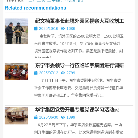
The next:
“三严三实”三字经，非常好记！
Related recommendations
纪文楠董事长赴境外园区视察大豆收割工
作
2025/10/16
1686
金秋时节，境外园区的2500公顷大豆、1500公顷玉
米迎来丰收季。10月15日，华宇集团董事长纪文楠赴
境外园区视察农作物收割工作。集团党委书记姜扬、副
总经理才东...
东宁市委领导一行莅临华宇集团进行调研
￼
2025/07/12
2799
7 月 11 日下午，东宁市委副书记张戈、东宁市委
社会工作部部长匡志云、交通局局长贾海昌一行莅临华
宇集团开展调研工作。华宇集团党委书记...
华宇集团党委开展专题党课学习活动￼
2025/06/30
1899
6月27日周五下午，华宇酒店会议室座无虚席，一场
别开生面的党课在此开讲。此次党课特别邀请到市委党