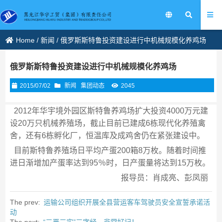
Home
/
新闻
/
俄罗斯斯特鲁投资建设进行中机械规模化养鸡场
俄罗斯斯特鲁投资建设进行中机械规模化养鸡场
2015/07/02
新闻
集团动态
2045
2012年华宇境外园区斯特鲁养鸡场扩大投资4000万元建
设20万只机械养殖场，截止目前已建成6栋现代化养殖禽
舍，还有6栋孵化厂，恒温库及成鸡舍仍在紧张建设中。
目前斯特鲁养殖场日平均产蛋200箱8万枚。随着时间推
进日渐增加产蛋率达到95％时，日产蛋量将达到15万枚。
报导员：肖成亮、彭凤丽
The prev:
运输公司组织开展全县营运客车驾驶员安全宣誓承诺活
动