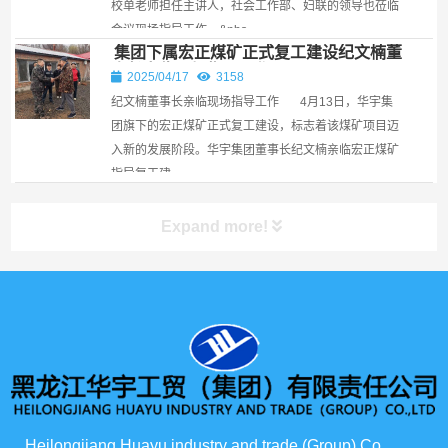
校单老师担任主讲人，社会工作部、妇联的领导也莅临
会议现场指导工作。​ &nbs...
集团下属宏正煤矿正式复工建设纪文楠董
事长亲临现场指导工作￼
2025/04/17
3158
纪文楠董事长亲临现场指导工作 4月13日，华宇集
团旗下的宏正煤矿正式复工建设，标志着该煤矿项目迈
入新的发展阶段。华宇集团董事长纪文楠亲临宏正煤矿
指导复工建...
Expand more!
产品展示
所有产品
俄货商场
Heilongjiang Huayu industry and trade (Group) Co., 