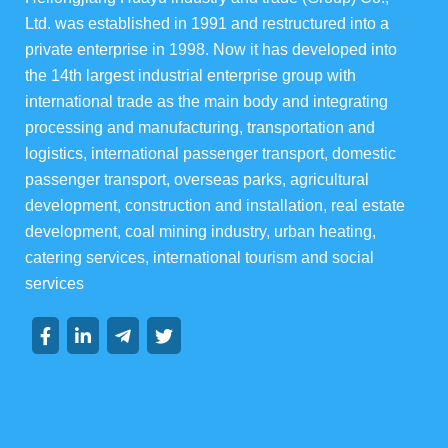
Ltd. was established in 1991 and restructured into a 
俄罗斯伊娃农场
private enterprise in 1998. Now it has developed into 
the 14th largest industrial enterprise group with 
华宇酒店宴会级
international trade as the main body and integrating 
processing and manufacturing, transportation and 
华宇楼盘
logistics, international passenger transport, domestic 
passenger transport, overseas parks, agricultural 
development, construction and installation, real estate 
development, coal mining industry, urban heating, 
集团资讯
catering services, international tourism and social 
services
集团动态
行业动态