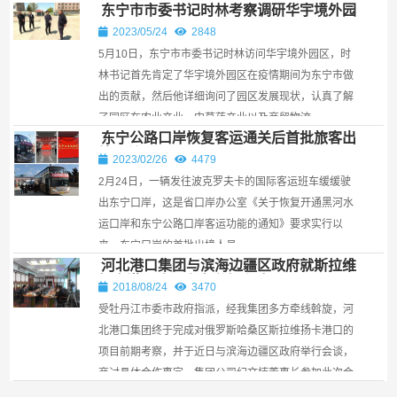
东宁市市委书记时林考察调研华宇境外园
区￼
2023/05/24
2848
5月10日，东宁市市委书记时林访问华宇境外园区，时
林书记首先肯定了华宇境外园区在疫情期间为东宁市做
出的贡献，然后他详细询问了园区发展现状，认真了解
了园区在农业产业、中草药产业以及商贸物流...
东宁公路口岸恢复客运通关后首批旅客出
境通关
2023/02/26
4479
2月24日，一辆发往波克罗夫卡的国际客运班车缓缓驶
出东宁口岸，这是省口岸办公室《关于恢复开通黑河水
运口岸和东宁公路口岸客运功能的通知》要求实行以
来，东宁口岸的首批出境人员，...
河北港口集团与滨海边疆区政府就斯拉维
扬卡港口建设事宜举行会谈
2018/08/24
3470
受牡丹江市委市政府指派，经我集团多方牵线斡旋，河
北港口集团终于完成对俄罗斯哈桑区斯拉维扬卡港口的
项目前期考察，并于近日与滨海边疆区政府举行会谈，
商讨具体合作事宜，集团公司纪文楠董事长参加此次会
议。...