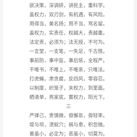
欲决策，深调研，讲民主，重科学。
盖权力，双刃剑，有机遇，有风险。
用得当，美名扬；用不当，骂名留。
盖权力，实责任，权越大，责越重。
法定责，必须为；法无授，不可为。
一言堂，一支笔，一失足，千古恨。
事前防，事中监，事后惩，全程严。
不唯书，不唯上，不唯亲，只唯法。
打虎蝇，肃贪腐，反四风，零容忍。
以制度，织笼子，关权力，到里面。
晒清单，亮家底，置权力，阳光下。
三
严律己，贵慎微，毋懈怠，毋轻率。
堤与坝，溃蚁穴；祸与患，积忽微。
善虽小，必定为；恶虽小，切莫为。