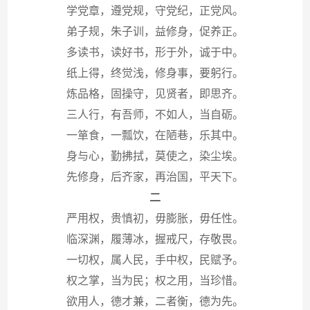
学党章，遵党规，守党纪，正党风。
弟子规，朱子训，益修身，促养正。
多读书，读好书，形于外，诚于中。
纸上得，终觉浅，修身事，要躬行。
炼品格，固操守，见贤者，即思齐。
三人行，有吾师，不如人，当自砺。
一箪食，一瓢饮，在陋巷，乐其中。
身与心，勤拂拭，莫使之，染尘埃。
先修身，后齐家，再治国，平天下。
二
严用权，贵慎初，毋膨胀，毋任性。
临深渊，履薄冰，握戒尺，存敬畏。
一切权，属人民，手中权，民赋予。
权之掌，当为民；权之用，当珍惜。
欲用人，德才兼，二者衡，德为先。