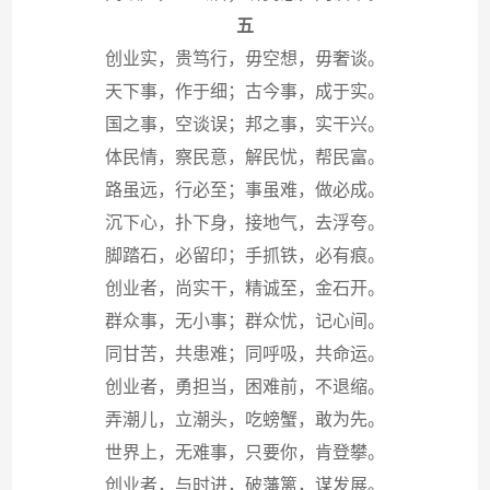
五
创业实，贵笃行，毋空想，毋奢谈。
天下事，作于细；古今事，成于实。
国之事，空谈误；邦之事，实干兴。
体民情，察民意，解民忧，帮民富。
路虽远，行必至；事虽难，做必成。
沉下心，扑下身，接地气，去浮夸。
脚踏石，必留印；手抓铁，必有痕。
创业者，尚实干，精诚至，金石开。
群众事，无小事；群众忧，记心间。
同甘苦，共患难；同呼吸，共命运。
创业者，勇担当，困难前，不退缩。
弄潮儿，立潮头，吃螃蟹，敢为先。
世界上，无难事，只要你，肯登攀。
创业者，与时进，破藩篱，谋发展。