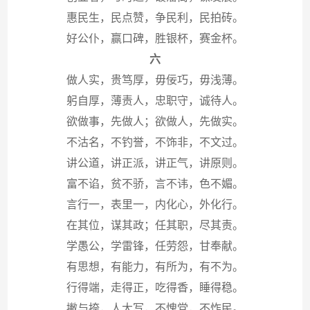
惠民生，民点赞，争民利，民拍砖。
好公仆，赢口碑，胜银杯，赛金杯。
六
做人实，贵笃厚，毋佞巧，毋浅薄。
躬自厚，薄责人，忠职守，诚待人。
欲做事，先做人；欲做人，先做实。
不沽名，不钓誉，不饰非，不文过。
讲公道，讲正派，讲正气，讲原则。
富不谄，贫不骄，言不讳，色不媚。
言行一，表里一，内化心，外化行。
在其位，谋其政；任其职，尽其责。
学愚公，学雷锋，任劳怨，甘奉献。
有思想，有能力，有所为，有不为。
行得端，走得正，吃得香，睡得稳。
撇与捺，人大写，不愧党，不怍民。