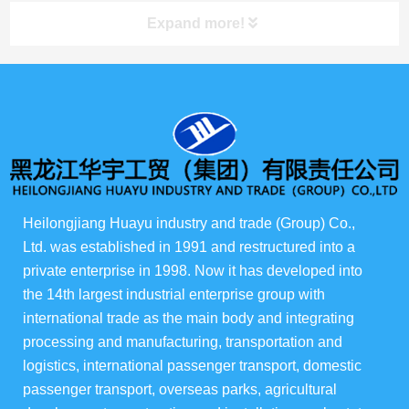
Expand more!
产品展示
所有产品
俄货商场
Heilongjiang Huayu industry and trade (Group) Co., 
Ltd. was established in 1991 and restructured into a 
俄罗斯伊娃农场
private enterprise in 1998. Now it has developed into 
the 14th largest industrial enterprise group with 
华宇酒店宴会级
international trade as the main body and integrating 
processing and manufacturing, transportation and 
华宇楼盘
logistics, international passenger transport, domestic 
passenger transport, overseas parks, agricultural 