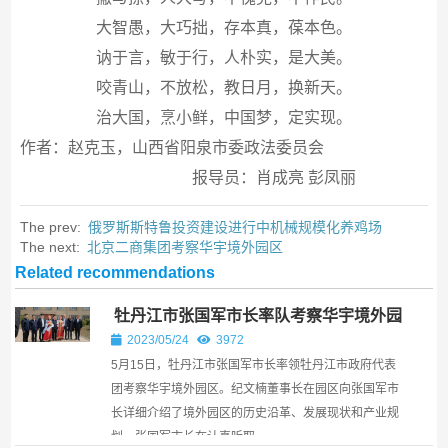
大智愚，大巧拙，存本真，葆本色。
讷于言，敏于行，人朴实，是大美。
咬青山，不放松，教日月，换新天。
治大国，烹小鲜，中国梦，定实现。
作者：赵克玉，山西省阳泉市委政法委员会
报导员：肖成亮 彭凤丽
The prev:
俄罗斯斯特鲁投资建设进行中机械规模化养鸡场
The next:
北京二商集团考察华宇境外园区
Related recommendations
牡丹江市张国军市长率队考察华宇境外园
区￼
2023/05/24
3972
5月15日，牡丹江市张国军市长率领牡丹江市政府代表
团考察华宇境外园区。纪文楠董事长在园区向张国军市
长详细介绍了境外园区的历史沿革、发展现状和产业规
划。张国军市长在认真听取...