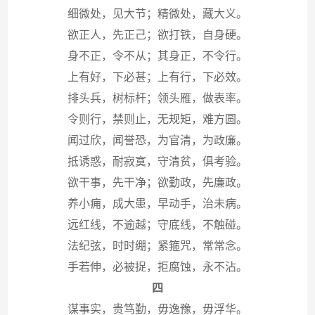
细微处，见大节；精微处，藏大义。
欲正人，先正己；欲打铁，自身硬。
身不正，令不从；其身正，不令行。
上有好，下必甚；上有行，下必效。
排头兵，树标杆；领头雁，做表率。
令则行，禁则止，无规矩，难方圆。
闻过欣，闻誉恐，为官清，为政廉。
抵诱惑，耐寂寞，守清贫，俱考验。
欲干事，先干净；欲勤政，先廉政。
养小痈，成大患，早动手，治未病。
远红线，不逾越；守底线，不触碰。
法纪弦，时时绷；紧箍咒，常常念。
手若伸，必被捉，拒腐蚀，永不沾。
四
谋事实，贵笃勤，毋逸豫，毋浮华。