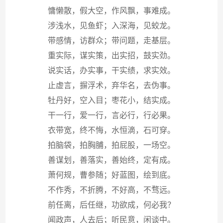
慵懒散，假大空，作风飘，事难成。
涉浅水，见鱼虾；入深海，见蛟龙。
带感情，访群众；带问题，走基层。
重实际，谋实策，出实招，鼓实劲。
说实话，办实事，干实绩，求实效。
止虚言，摒浮术，弃华名，去伪事。
牡丹好，空入目；枣花小，结实成。
干一行，爱一行，言必行，行必果。
衣带宽，终不悔，水恒滴，石可穿。
拍脑袋，拍胸脯，拍屁股，一场空。
善谋划，善落实，善始终，定有成。
萧何规，曹参随；好蓝图，绘到底。
不作秀，不折腾，不好高，不骛远。
前任离，后任继，功欲成，何必我？
闻政声，人去后；听民意，闲谈中。