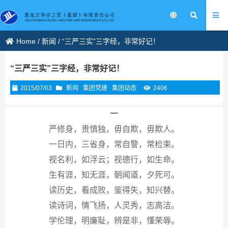
Home
/
新闻
/
“三严三实”三字经，非常好记！
“三严三实”三字经，非常好记！
2015/07/03
新闻
集团党建
集团动态
2406
一
严修身，贵慎独，毋自欺，毋欺人。
一日内，三省身，常自警，常检束。
视名利，如浮云；视德行，如生命。
生有涯，知无涯，朝闻道，夕死可。
读历史，看成败，鉴得失，知兴替。
读诗词，情飞扬，人灵秀，志高洁。
学伦理，明廉耻，辨是非，懂荣辱。