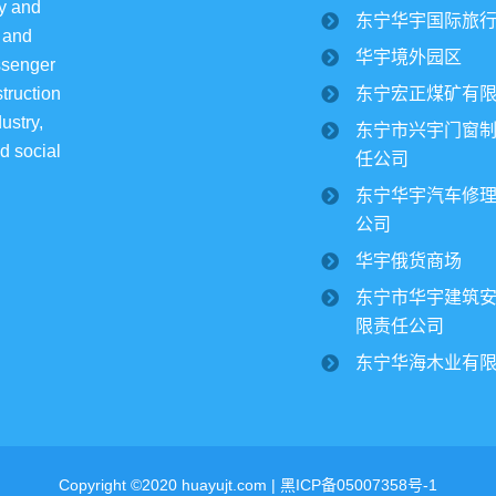
y and 
东宁华宇国际旅
 and 
华宇境外园区
ssenger 
东宁宏正煤矿有
truction 
ustry, 
东宁市兴宇门窗
d social 
任公司
东宁华宇汽车修
公司
华宇俄货商场
东宁市华宇建筑
限责任公司
东宁华海木业有
Copyright ©2020 huayujt.com |
黑ICP备05007358号-1