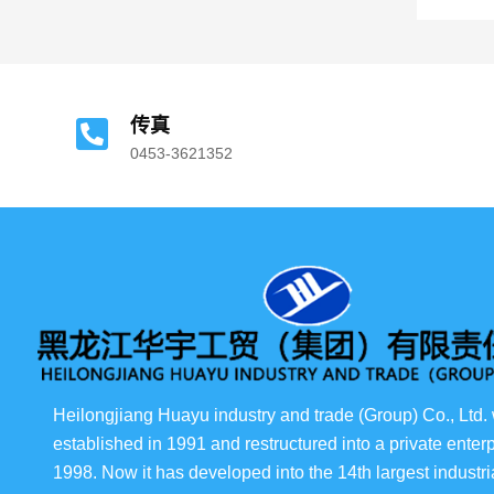
传真
0453-3621352
Heilongjiang Huayu industry and trade (Group) Co., Ltd.
established in 1991 and restructured into a private enterp
1998. Now it has developed into the 14th largest industria