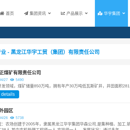
首页
集团资讯
产品展示
华宇集团
业 - 黑龙江华宇工贸（集团）有限责任公司
正煤矿有限责任公司
04/27
5490
开发领域，煤矿储量850万吨，拥有年产30万吨低瓦斯矿井，井田面积28
 details
外园区
04/26
5738
：农场创建于2005年，隶属黑龙江华宇集团华森公司,是集种植、加工,销
38人,其中农机助理工程师一人,农技师一人。 发展状况：通过多年...