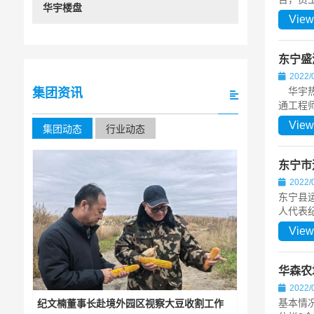
华宇楼盘
View
东宁盛
2022/
华宇热源
集团资讯
通工程
View
集团动态
行业动态
东宁市
2022/
东宁县
人代表纪
View
华森农
2022/
基本情况
纪文楠董事长赴境外园区视察大豆收割工作
集团下属宏