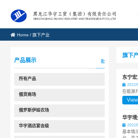
Home
/
旗下产业
旗下产
产品展示
东宁宏
所有产品
2022/
在能源
俄货商场
View
俄罗斯伊娃农场
华宇境
2022/
华宇酒店宴会级
基本情况
台，员工