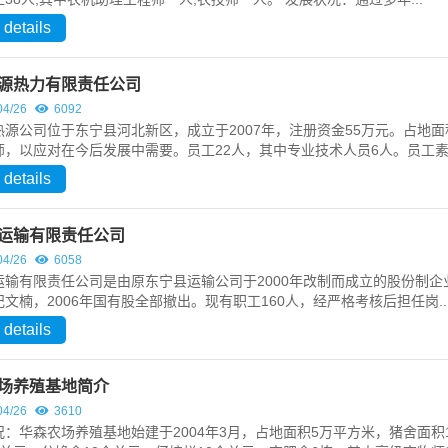
 details
源热力有限责任公司
04/26
6092
公司位于东宁县河北新区，成立于2007年，注册资金55万元。占地面积41
师，以应对在今后发展中需要。员工22人，其中专业技术人员6人。员工素.
 details
运输有限责任公司
04/26
6058
运输有限责任公司是由原东宁县运输公司于2000年改制而成立的股份制
文楠，2006年国有股全部撤出。现有职工160人，经严格考核后担任岗..
 details
场养殖基地简介
04/26
3610
：华森农场养殖基地始建于2004年3月，占地面积5万平方米，猪舍面积1
正煤矿正式复工建设纪文楠董事