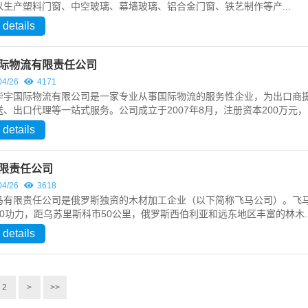
2024/05/01
4528
以生产塑料门窗、中空玻璃、幕墙玻璃、铝合金门窗、铁艺制作等产...
 details
View all
际物流有限责任公司
04/26
4171
宇国际物流有限公司是一家专业从事国际物流的服务性企业，为出口商提
、出口代理等一站式服务。公司成立于2007年8月，注册资本200万元，..
 details
限责任公司
04/26
3618
限责任公司是俄罗斯独资的木材加工企业（以下简称飞马公司）。飞马
0功力，距乌苏里斯科市50公里，俄罗斯西伯利亚和远东地区丰富的林木..
 details
2
>
>>