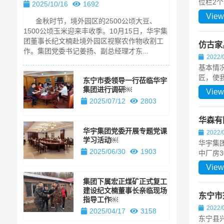
长亲临现场
位栏2个
2025/10/16
1692
2025/04/1
View
金秋时节，境外园区的2500公顷大豆、
纪文楠董事长
1500公顷玉米迎来丰收季。10月15日，华宇集
华宇集团旗下
团董事长纪文楠赴境外园区视察农作物收割工
仿古家
着该煤矿项目
作。集团党委书记姜扬、副总经理才东...
2022/
事长纪文楠亲临
基本情
匠，使
东宁市委领导一行莅临华宇
集团进行调研￼
View
2025/07/12
2803
华森有
华宇集团党委开展专题党课
2022/
学习活动￼
华宇集
2025/06/30
1903
中厂房3
View
集团下属宏正煤矿正式复工
建设纪文楠董事长亲临现场
东宁市
指导工作￼
2022/
2025/04/17
3158
东宁县