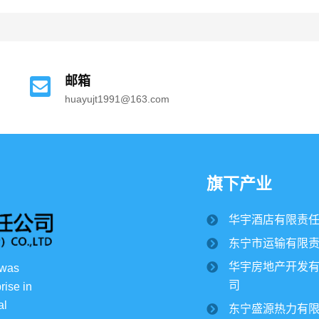
邮箱
huayujt1991@163.com
旗下产业
华宇酒店有限责
东宁市运输有限
华宇房地产开发
 was 
司
rise in 
l 
东宁盛源热力有