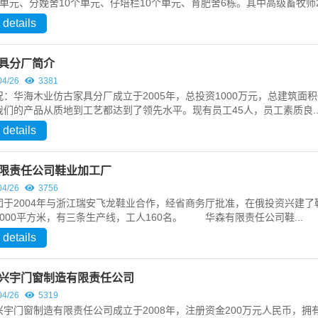
指导工作￼
单元、分娩舍10个单元、仔培栏10个单元、育肥舍6栋。其中高级畜牧师2.
7
3158
 details
亲临现场指导工作 4月13日，
的宏正煤矿正式复工建设，标志
具分厂简介
迈入新的发展阶段。华宇集团董
04/26
3381
宏正煤矿指导复工建...
况：华海木业仿古家具分厂成立于2005年，总投资1000万元，总建筑面
我们的产品从质地到工艺都达到了领先水平。现有员工45人，员工素质良..
省交通厅、省道路运输发展
 details
中心联合调研组 莅临华宇
集团开展党建调研
2025/03/26
2961
限责任公司鞋业加工厂
04/26
3756
团于2004年与浙江瑞安飞龙鞋业合作，经省商务厅批准，在俄投资兴建了鞋
党委书记姜扬在大年三十慰
000平方米，有三条生产线，工人160名。 华森有限责任公司鞋...
问一线员工
2025/02/06
3180
 details
在“五一”国际劳动节到来之
兴宇门窗制造有限责任公司
际 集团公司向全体员工致
04/26
5319
以节日祝贺和诚挚慰问
兴宇门窗制造有限责任公司成立于2008年，注册资金200万元人民币，拥