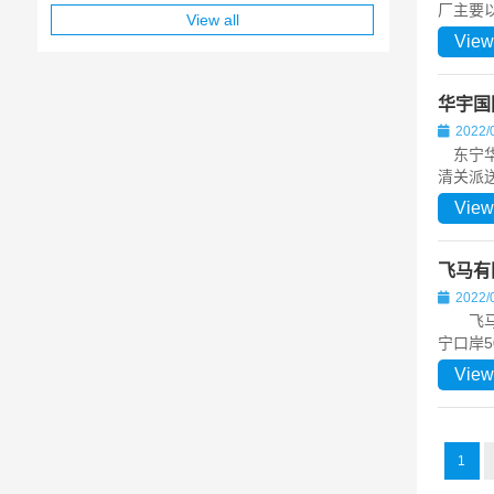
厂主要
View all
View
华宇国
2022/
东宁华
清关派送
View
飞马有
2022/
飞马有
宁口岸5
View
1